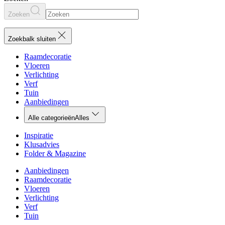
Zoeken
Zoekbalk sluiten
Raamdecoratie
Vloeren
Verlichting
Verf
Tuin
Aanbiedingen
Alle categorieën
Alles
Inspiratie
Klusadvies
Folder & Magazine
Aanbiedingen
Raamdecoratie
Vloeren
Verlichting
Verf
Tuin