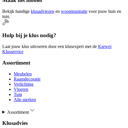
Maak het mooier
Bekijk handige
klusadviezen
en
wooninspiratie
voor jouw huis en
tuin.
Hulp bij je klus nodig?
Laat jouw klus uitvoeren door een klusexpert met de
Karwei
Klusservice
Assortiment
Meubelen
Raamdecoratie
Verlichting
Vloeren
Tuin
Alle merken
Assortiment
Klusadvies