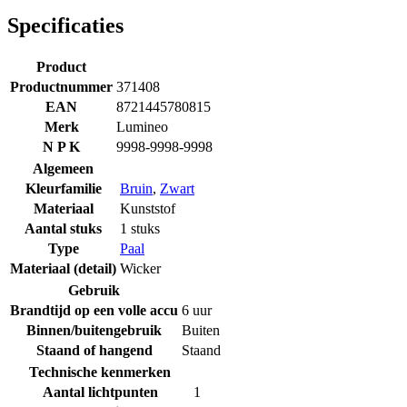
Specificaties
Product
Productnummer
371408
EAN
8721445780815
Merk
Lumineo
N P K
9998-9998-9998
Algemeen
Kleurfamilie
Bruin
,
Zwart
Materiaal
Kunststof
Aantal stuks
1 stuks
Type
Paal
Materiaal (detail)
Wicker
Gebruik
Brandtijd op een volle accu
6 uur
Binnen/buitengebruik
Buiten
Staand of hangend
Staand
Technische kenmerken
Aantal lichtpunten
1