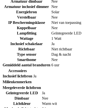
Armatuur dimbaar
Nee
Armatuur inclusief dimmer
Nee
Energiebron
Solar
Verstelbaar
Nee
IP Beschermingsklasse
Niet van toepassing
Koppelbaar
Nee
Lampfitting
Geïntegreerde LED
Wattage
1 Watt
Inclusief schakelaar
Ja
Richtbaar
Niet richtbaar
Type sensor
Dag & nacht
Smarthome
Nee
Gemiddeld aantal branduren
6 uur
Accessoires
Inclusief lichtbron
Ja
Milieukenmerken
Meegeleverde lichtbron
Geïntegreerde LED
Ja
Dimbaar
Nee
Lichtkleur
Warm wit