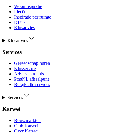
Wooninspiratie
Ideeën
Inspiratie per ruimte
DIY's
Klusadvies
Klusadvies
Services
Gereedschap huren
Klusservice
Advies aan huis
PostNL afhaalpunt
Bekijk alle services
Services
Karwei
Bouwmarkten
Club Karwei
Over Karwei