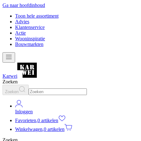
Ga naar hoofdinhoud
Toon hele assortiment
Advies
Klantenservice
Actie
Wooninspiratie
Bouwmarkten
Karwei
Zoeken
Zoeken
Inloggen
Favorieten
,
0 artikelen
Winkelwagen
,
0 artikelen
Zoeken