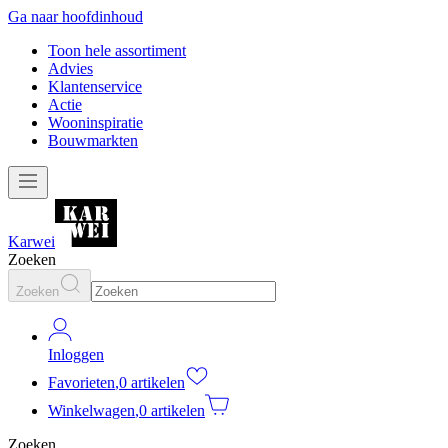
Ga naar hoofdinhoud
Toon hele assortiment
Advies
Klantenservice
Actie
Wooninspiratie
Bouwmarkten
Karwei
Zoeken
Zoeken
Inloggen
Favorieten
,
0 artikelen
Winkelwagen
,
0 artikelen
Zoeken