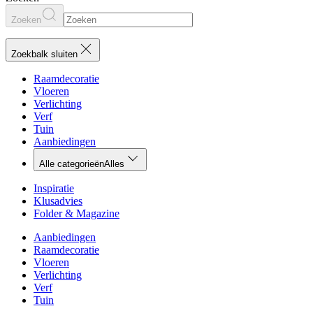
Zoeken
Zoekbalk sluiten
Raamdecoratie
Vloeren
Verlichting
Verf
Tuin
Aanbiedingen
Alle categorieën
Alles
Inspiratie
Klusadvies
Folder & Magazine
Aanbiedingen
Raamdecoratie
Vloeren
Verlichting
Verf
Tuin