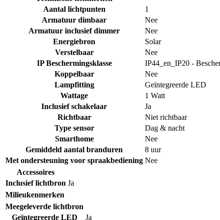
Aantal lichtpunten
1
Armatuur dimbaar
Nee
Armatuur inclusief dimmer
Nee
Energiebron
Solar
Verstelbaar
Nee
IP Beschermingsklasse
IP44_en_IP20 - Bescher
Koppelbaar
Nee
Lampfitting
Geïntegreerde LED
Wattage
1 Watt
Inclusief schakelaar
Ja
Richtbaar
Niet richtbaar
Type sensor
Dag & nacht
Smarthome
Nee
Gemiddeld aantal branduren
8 uur
Met ondersteuning voor spraakbediening
Nee
Accessoires
Inclusief lichtbron
Ja
Milieukenmerken
Meegeleverde lichtbron
Geïntegreerde LED
Ja