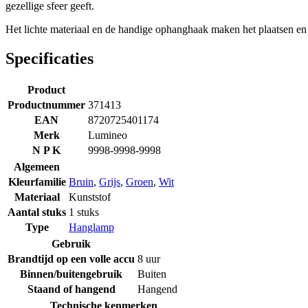
gezellige sfeer geeft.
Het lichte materiaal en de handige ophanghaak maken het plaatsen en 
Specificaties
Product
Productnummer
371413
EAN
8720725401174
Merk
Lumineo
N P K
9998-9998-9998
Algemeen
Kleurfamilie
Bruin
,
Grijs
,
Groen
,
Wit
Materiaal
Kunststof
Aantal stuks
1 stuks
Type
Hanglamp
Gebruik
Brandtijd op een volle accu
8 uur
Binnen/buitengebruik
Buiten
Staand of hangend
Hangend
Technische kenmerken