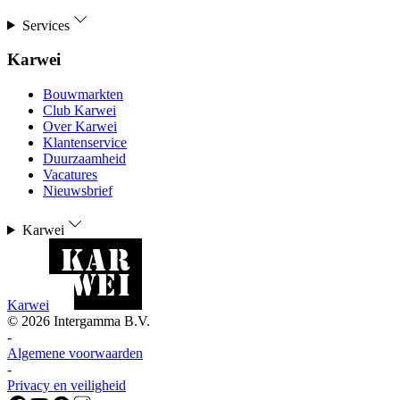
Services
Karwei
Bouwmarkten
Club Karwei
Over Karwei
Klantenservice
Duurzaamheid
Vacatures
Nieuwsbrief
Karwei
Karwei
©
2026
Intergamma B.V.
-
Algemene voorwaarden
-
Privacy en veiligheid