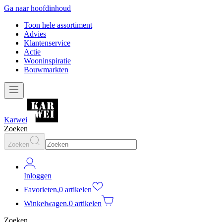
Ga naar hoofdinhoud
Toon hele assortiment
Advies
Klantenservice
Actie
Wooninspiratie
Bouwmarkten
Karwei
Zoeken
Zoeken
Inloggen
Favorieten
,
0 artikelen
Winkelwagen
,
0 artikelen
Zoeken