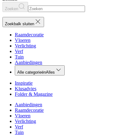
Zoeken
Zoekbalk sluiten
Raamdecoratie
Vloeren
Verlichting
Verf
Tuin
Aanbiedingen
Alle categorieën
Alles
Inspiratie
Klusadvies
Folder & Magazine
Aanbiedingen
Raamdecoratie
Vloeren
Verlichting
Verf
Tuin