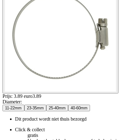
Prijs: 3.89 euro
3
.
89
Diameter
:
11-22mm
23-35mm
25-40mm
40-60mm
Dit product wordt niet thuis bezorgd
Click & collect
gratis