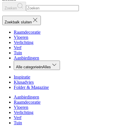
Zoeken
Zoekbalk sluiten
Raamdecoratie
Vloeren
Verlichting
Verf
Tuin
Aanbiedingen
Alle categorieën
Alles
Inspiratie
Klusadvies
Folder & Magazine
Aanbiedingen
Raamdecoratie
Vloeren
Verlichting
Verf
Tuin