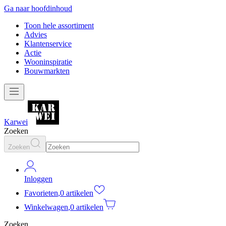
Ga naar hoofdinhoud
Toon hele assortiment
Advies
Klantenservice
Actie
Wooninspiratie
Bouwmarkten
Karwei
Zoeken
Zoeken
Inloggen
Favorieten
,
0 artikelen
Winkelwagen
,
0 artikelen
Zoeken