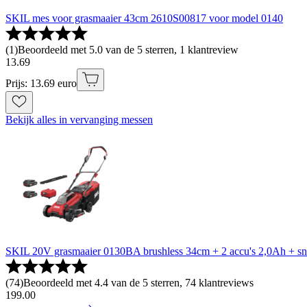
SKIL mes voor grasmaaier 43cm 2610S00817 voor model 0140
(
1
)
Beoordeeld met 5.0 van de 5 sterren, 1 klantreview
13
.
69
Prijs: 13.69 euro
Bekijk alles in vervanging messen
SKIL 20V grasmaaier 0130BA brushless 34cm + 2 accu's 2,0Ah + sn
(
74
)
Beoordeeld met 4.4 van de 5 sterren, 74 klantreviews
199
.
00