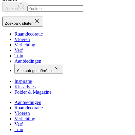
Zoeken
Zoekbalk sluiten
Raamdecoratie
Vloeren
Verlichting
Verf
Tuin
Aanbiedingen
Alle categorieën
Alles
Inspiratie
Klusadvies
Folder & Magazine
Aanbiedingen
Raamdecoratie
Vloeren
Verlichting
Verf
Tuin