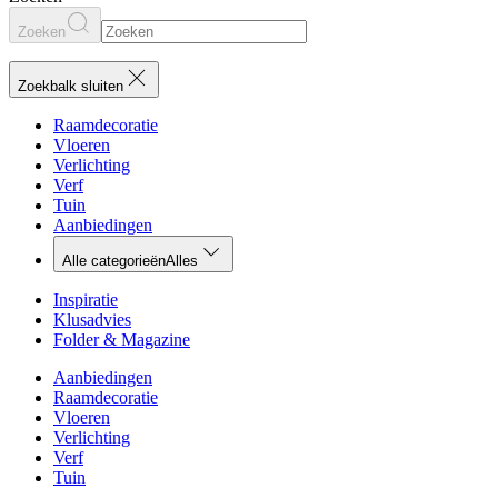
Zoeken
Zoekbalk sluiten
Raamdecoratie
Vloeren
Verlichting
Verf
Tuin
Aanbiedingen
Alle categorieën
Alles
Inspiratie
Klusadvies
Folder & Magazine
Aanbiedingen
Raamdecoratie
Vloeren
Verlichting
Verf
Tuin