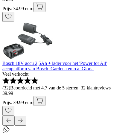
Prijs: 34.99 euro
Bosch 18V accu 2,5Ah + lader voor het 'Power for All'
accuplatform van Bosch, Gardena en o.a. Gloria
Veel verkocht
(
32
)
Beoordeeld met 4.7 van de 5 sterren, 32 klantreviews
39
.
99
Prijs: 39.99 euro