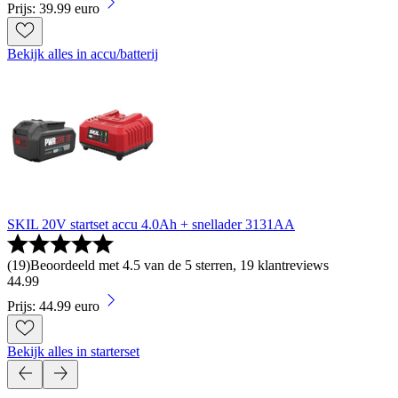
Prijs: 39.99 euro
Bekijk alles in accu/batterij
SKIL 20V startset accu 4.0Ah + snellader 3131AA
(
19
)
Beoordeeld met 4.5 van de 5 sterren, 19 klantreviews
44
.
99
Prijs: 44.99 euro
Bekijk alles in starterset