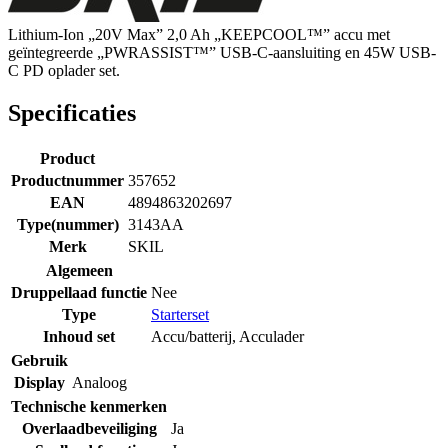
Lithium-Ion „20V Max” 2,0 Ah „KEEPCOOL™” accu met
geïntegreerde „PWRASSIST™” USB-C-aansluiting en 45W USB-
C PD oplader set.
Specificaties
Product
Productnummer
357652
EAN
4894863202697
Type(nummer)
3143AA
Merk
SKIL
Algemeen
Druppellaad functie
Nee
Type
Starterset
Inhoud set
Accu/batterij
,
Acculader
Gebruik
Display
Analoog
Technische kenmerken
Overlaadbeveiliging
Ja