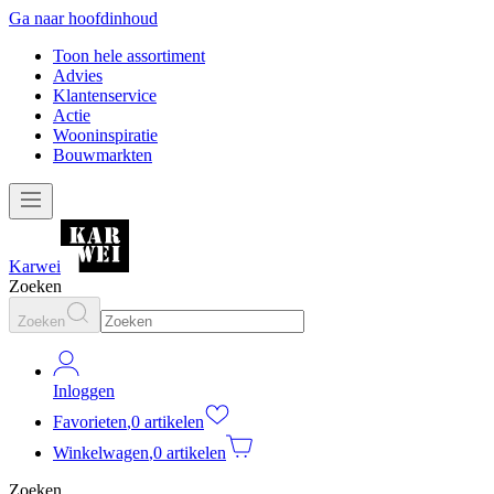
Ga naar hoofdinhoud
Toon hele assortiment
Advies
Klantenservice
Actie
Wooninspiratie
Bouwmarkten
Karwei
Zoeken
Zoeken
Inloggen
Favorieten
,
0 artikelen
Winkelwagen
,
0 artikelen
Zoeken