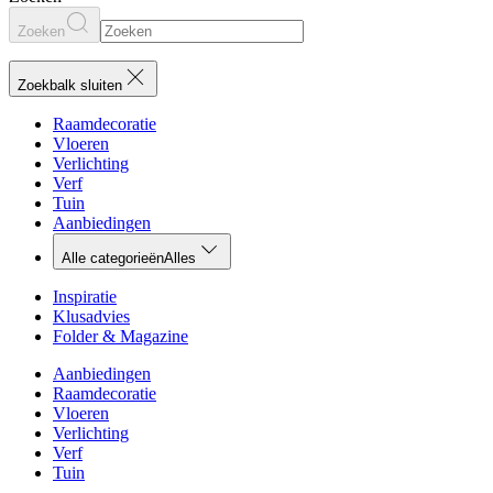
Zoeken
Zoekbalk sluiten
Raamdecoratie
Vloeren
Verlichting
Verf
Tuin
Aanbiedingen
Alle categorieën
Alles
Inspiratie
Klusadvies
Folder & Magazine
Aanbiedingen
Raamdecoratie
Vloeren
Verlichting
Verf
Tuin