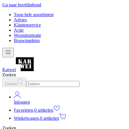
Ga naar hoofdinhoud
Toon hele assortiment
Advies
Klantenservice
Actie
Wooninspiratie
Bouwmarkten
Karwei
Zoeken
Zoeken
Inloggen
Favorieten
,
0 artikelen
Winkelwagen
,
0 artikelen
Zoeken