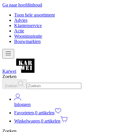
Ga naar hoofdinhoud
Toon hele assortiment
Advies
Klantenservice
Actie
Wooninspiratie
Bouwmarkten
Karwei
Zoeken
Zoeken
Inloggen
Favorieten
,
0 artikelen
Winkelwagen
,
0 artikelen
Zoeken