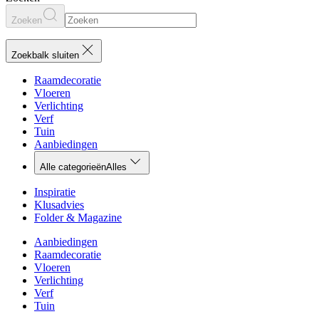
Zoeken
Zoekbalk sluiten
Raamdecoratie
Vloeren
Verlichting
Verf
Tuin
Aanbiedingen
Alle categorieën
Alles
Inspiratie
Klusadvies
Folder & Magazine
Aanbiedingen
Raamdecoratie
Vloeren
Verlichting
Verf
Tuin