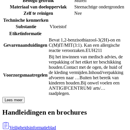
Beoogd gebruik
Muren
Materiaal van doeloppervlak
Steenachtige ondergronden
Zelf te reinigen
Nee
Technische kenmerken
Substantie
Vloeistof
Etiketinformatie
Bevat 1,2-benzisothiazool-3(2H)-on en
Gevarenaanduidingen
C(M)IT/MIT(3:1). Kan een allergische
reactie veroorzaken.
EUH211
Bij het inwinnen van medisch advies, de
verpakking of het etiket ter beschikking
houden.
Contact met de ogen, de huid of
de kleding vermijden.
Inhoud/verpakking
Voorzorgsmaatregelen
afvoeren naar …
Buiten het bereik van
kinderen houden.
Bij onwel voelen een
ANTIGIFCENTRUM/ arts/…
raadplegen.
Lees meer
Handleidingen en brochures
Veiligheidsinformatieblad