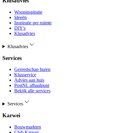
Klusadvies
Wooninspiratie
Ideeën
Inspiratie per ruimte
DIY's
Klusadvies
Klusadvies
Services
Gereedschap huren
Klusservice
Advies aan huis
PostNL afhaalpunt
Bekijk alle services
Services
Karwei
Bouwmarkten
Club Karwei