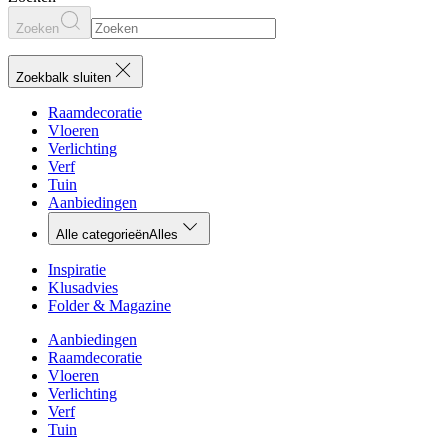
Zoeken
Zoekbalk sluiten
Raamdecoratie
Vloeren
Verlichting
Verf
Tuin
Aanbiedingen
Alle categorieën
Alles
Inspiratie
Klusadvies
Folder & Magazine
Aanbiedingen
Raamdecoratie
Vloeren
Verlichting
Verf
Tuin