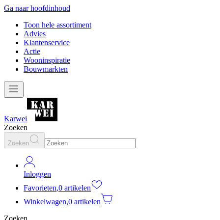
Ga naar hoofdinhoud
Toon hele assortiment
Advies
Klantenservice
Actie
Wooninspiratie
Bouwmarkten
Karwei
Zoeken
Zoeken
Inloggen
Favorieten
,
0 artikelen
Winkelwagen
,
0 artikelen
Zoeken