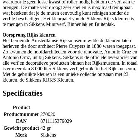
waardoor je geen losse kwast of roller nodig hebt om de verf aan te
brengen. De matte verf droogt zeer snel en is maximaal reinigbaar,
wat betekent dat je de muren eenvoudig kunt reinigen zonder de
verf te beschadigen. Het kleurpalet van de Sikkens Rijks kleuren is
te mengen in Sikkens Muurverf, Binnenlak en Buitenlak.
Oorsprong Rijks kleuren
Het beroemde Amsterdamse Rijksmuseum wilde de kleuren laten
herleven die door architect Pierre Cuypers in 1880 waren toegepast.
Zo kwamen de hoofdarchitecten voor de renovatie, Antonio Cruz en
Antonio Ortiz, uit bij Sikkens. Sikkens is de officiële leverancier van
alle verf en decoratieve producten binnen het Rijksmuseum. In totaal
is er meer dan 8.000 liter Sikkens verf gebruikt in het Rijksmuseum.
Met de gebruikte kleuren is een unieke collectie ontstaan met 23
kleuren, de Sikkens RIJKS Kleuren.
Specificaties
Product
Productnummer
270020
EAN
8711115379029
Gewicht product
42 gr
Merk
Sikkens