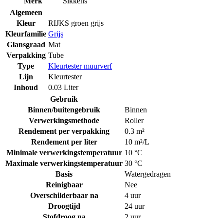
Merk
Sikkens
Algemeen
Kleur
RIJKS groen grijs
Kleurfamilie
Grijs
Glansgraad
Mat
Verpakking
Tube
Type
Kleurtester muurverf
Lijn
Kleurtester
Inhoud
0.03 Liter
Gebruik
Binnen/buitengebruik
Binnen
Verwerkingsmethode
Roller
Rendement per verpakking
0.3 m²
Rendement per liter
10 m²/L
Minimale verwerkingstemperatuur
10 °C
Maximale verwerkingstemperatuur
30 °C
Basis
Watergedragen
Reinigbaar
Nee
Overschilderbaar na
4 uur
Droogtijd
24 uur
Stofdroog na
2 uur