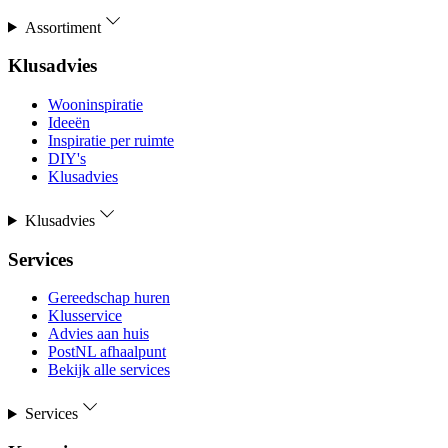
Assortiment
Klusadvies
Wooninspiratie
Ideeën
Inspiratie per ruimte
DIY's
Klusadvies
Klusadvies
Services
Gereedschap huren
Klusservice
Advies aan huis
PostNL afhaalpunt
Bekijk alle services
Services