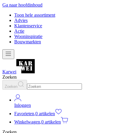
Ga naar hoofdinhoud
Toon hele assortiment
Advies
Klantenservice
Actie
Wooninspiratie
Bouwmarkten
Karwei
Zoeken
Zoeken
Inloggen
Favorieten
,
0 artikelen
Winkelwagen
,
0 artikelen
Zoeken