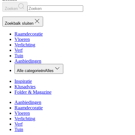
Zoeken
Zoekbalk sluiten
Raamdecoratie
Vloeren
Verlichting
Verf
Tuin
Aanbiedingen
Alle categorieën
Alles
Inspiratie
Klusadvies
Folder & Magazine
Aanbiedingen
Raamdecoratie
Vloeren
Verlichting
Verf
Tuin