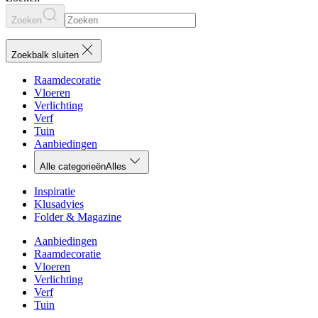
Zoeken
Zoekbalk sluiten
Raamdecoratie
Vloeren
Verlichting
Verf
Tuin
Aanbiedingen
Alle categorieën
Alles
Inspiratie
Klusadvies
Folder & Magazine
Aanbiedingen
Raamdecoratie
Vloeren
Verlichting
Verf
Tuin