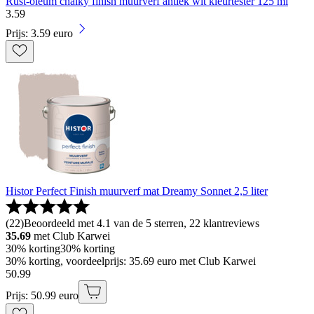
Rust-oleum chalky finish muurverf antiek wit kleurtester 125 ml
3
.
59
Prijs: 3.59 euro
Histor Perfect Finish muurverf mat Dreamy Sonnet 2,5 liter
(
22
)
Beoordeeld met 4.1 van de 5 sterren, 22 klantreviews
35.69
met Club Karwei
30% korting
30% korting
30% korting, voordeelprijs: 35.69 euro met Club Karwei
50
.
99
Prijs: 50.99 euro