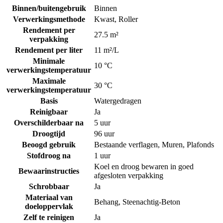
Binnen/buitengebruik
Binnen
Verwerkingsmethode
Kwast
,
Roller
Rendement per
27.5 m²
verpakking
Rendement per liter
11 m²/L
Minimale
10 °C
verwerkingstemperatuur
Maximale
30 °C
verwerkingstemperatuur
Basis
Watergedragen
Reinigbaar
Ja
Overschilderbaar na
5 uur
Droogtijd
96 uur
Beoogd gebruik
Bestaande verflagen
,
Muren
,
Plafonds
Stofdroog na
1 uur
Koel en droog bewaren in goed
Bewaarinstructies
afgesloten verpakking
Schrobbaar
Ja
Materiaal van
Behang
,
Steenachtig-Beton
doeloppervlak
Zelf te reinigen
Ja