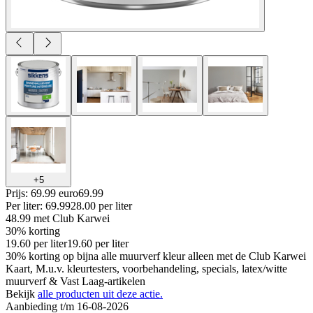
+
5
Prijs: 69.99 euro
69
.
99
Per
liter
:
69.99
28.00
per
liter
48.99
met Club Karwei
30% korting
19.60
per
liter
19.60
per
liter
30% korting op bijna alle muurverf kleur alleen met de Club Karwei
Kaart, M.u.v. kleurtesters, voorbehandeling, specials, latex/witte
muurverf & Vast Laag-artikelen
Bekijk
alle producten uit deze actie.
Aanbieding t/m 16-08-2026