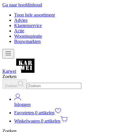
Ga naar hoofdinhoud
Toon hele assortiment
Advies
Klantenservice
Actie
Wooninspiratie
Bouwmarkten
Karwei
Zoeken
Zoeken
Inloggen
Favorieten
,
0 artikelen
Winkelwagen
,
0 artikelen
Zoeken