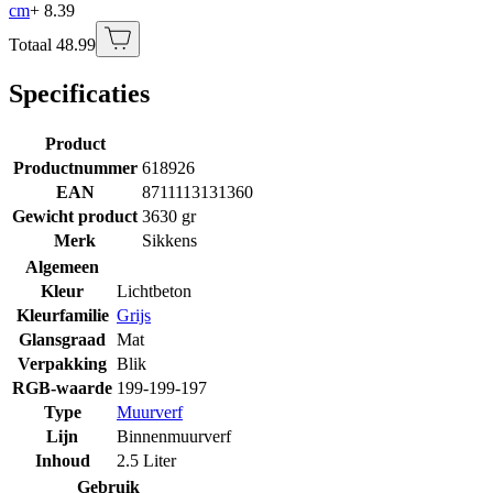
cm
+ 8.39
Totaal 48.99
Specificaties
Product
Productnummer
618926
EAN
8711113131360
Gewicht product
3630 gr
Merk
Sikkens
Algemeen
Kleur
Lichtbeton
Kleurfamilie
Grijs
Glansgraad
Mat
Verpakking
Blik
RGB-waarde
199-199-197
Type
Muurverf
Lijn
Binnenmuurverf
Inhoud
2.5 Liter
Gebruik