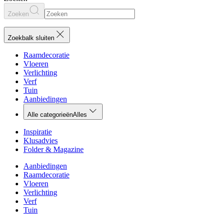
Zoeken
Zoekbalk sluiten
Raamdecoratie
Vloeren
Verlichting
Verf
Tuin
Aanbiedingen
Alle categorieën
Alles
Inspiratie
Klusadvies
Folder & Magazine
Aanbiedingen
Raamdecoratie
Vloeren
Verlichting
Verf
Tuin