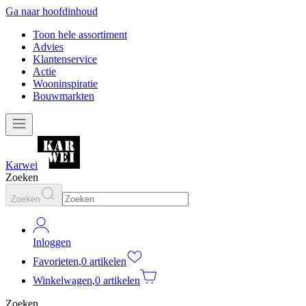
Ga naar hoofdinhoud
Toon hele assortiment
Advies
Klantenservice
Actie
Wooninspiratie
Bouwmarkten
Karwei
Zoeken
Zoeken
Inloggen
Favorieten
,
0 artikelen
Winkelwagen
,
0 artikelen
Zoeken