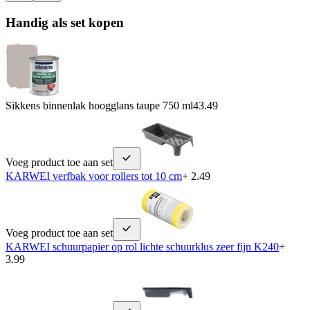
Handig als set kopen
Sikkens binnenlak hoogglans taupe 750 ml
43.49
Voeg product toe aan set
KARWEI verfbak voor rollers tot 10 cm
+ 2.49
Voeg product toe aan set
KARWEI schuurpapier op rol lichte schuurklus zeer fijn K240
+
3.99