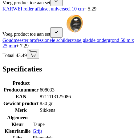
Voeg product toe aan set
KARWEI roller aflakset universeel 10 cm
+ 5.29
Voeg product toe aan set
Goudmeester professionele schilderstape gladde ondergrond 50 m x
25 mm
+ 7.29
Totaal 43.49
Specificaties
Product
Productnummer
608033
EAN
8711113125086
Gewicht product
830 gr
Merk
Sikkens
Algemeen
Kleur
Taupe
Kleurfamilie
Grijs
Lijn
Binnenlak