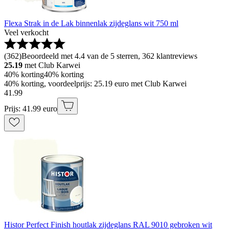
Flexa Strak in de Lak binnenlak zijdeglans wit 750 ml
Veel verkocht
(
362
)
Beoordeeld met 4.4 van de 5 sterren, 362 klantreviews
25.19
met Club Karwei
40% korting
40% korting
40% korting, voordeelprijs: 25.19 euro met Club Karwei
41
.
99
Prijs: 41.99 euro
Histor Perfect Finish houtlak zijdeglans RAL 9010 gebroken wit