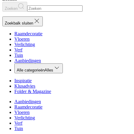
Zoeken
Zoekbalk sluiten
Raamdecoratie
Vloeren
Verlichting
Verf
Tuin
Aanbiedingen
Alle categorieën
Alles
Inspiratie
Klusadvies
Folder & Magazine
Aanbiedingen
Raamdecoratie
Vloeren
Verlichting
Verf
Tuin