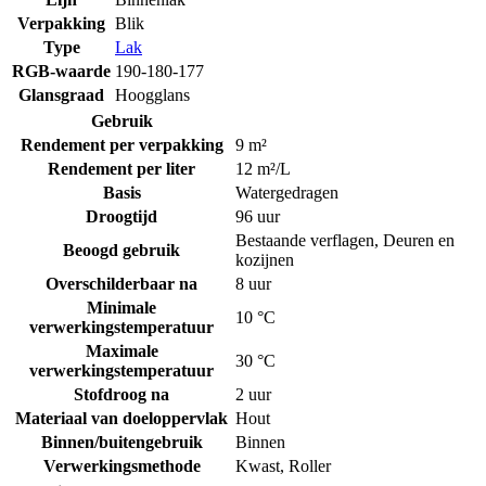
Verpakking
Blik
Type
Lak
RGB-waarde
190-180-177
Glansgraad
Hoogglans
Gebruik
Rendement per verpakking
9 m²
Rendement per liter
12 m²/L
Basis
Watergedragen
Droogtijd
96 uur
Bestaande verflagen
,
Deuren en
Beoogd gebruik
kozijnen
Overschilderbaar na
8 uur
Minimale
10 °C
verwerkingstemperatuur
Maximale
30 °C
verwerkingstemperatuur
Stofdroog na
2 uur
Materiaal van doeloppervlak
Hout
Binnen/buitengebruik
Binnen
Verwerkingsmethode
Kwast
,
Roller