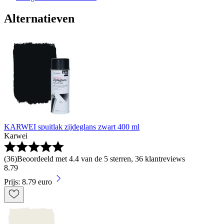
Alternatieven
KARWEI spuitlak zijdeglans zwart 400 ml
Karwei
(
36
)
Beoordeeld met 4.4 van de 5 sterren, 36 klantreviews
8
.
79
Prijs: 8.79 euro