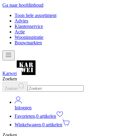
Ga naar hoofdinhoud
Toon hele assortiment
Advies
Klantenservice
Actie
Wooninspiratie
Bouwmarkten
Karwei
Zoeken
Zoeken
Inloggen
Favorieten
,
0 artikelen
Winkelwagen
,
0 artikelen
Zoeken