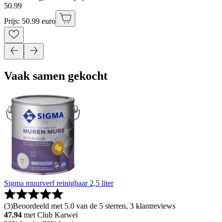
50
.
99
Prijs: 50.99 euro
Vaak samen gekocht
Sigma muurverf reinigbaar 2,5 liter
(
3
)
Beoordeeld met 5.0 van de 5 sterren, 3 klantreviews
47.94
met Club Karwei