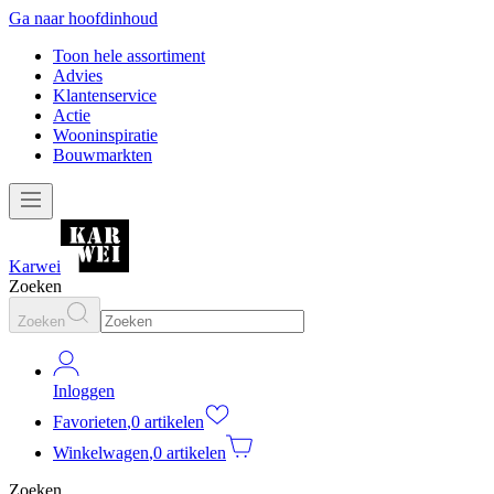
Ga naar hoofdinhoud
Toon hele assortiment
Advies
Klantenservice
Actie
Wooninspiratie
Bouwmarkten
Karwei
Zoeken
Zoeken
Inloggen
Favorieten
,
0 artikelen
Winkelwagen
,
0 artikelen
Zoeken