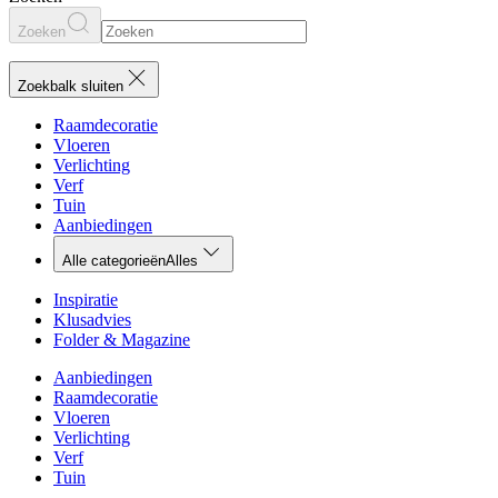
Zoeken
Zoekbalk sluiten
Raamdecoratie
Vloeren
Verlichting
Verf
Tuin
Aanbiedingen
Alle categorieën
Alles
Inspiratie
Klusadvies
Folder & Magazine
Aanbiedingen
Raamdecoratie
Vloeren
Verlichting
Verf
Tuin