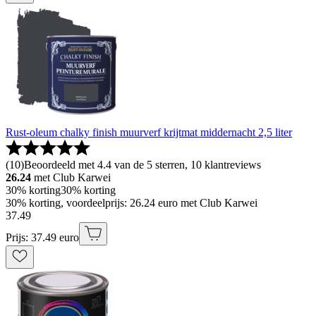
Rust-oleum chalky finish muurverf krijtmat middernacht 2,5 liter
(
10
)
Beoordeeld met 4.4 van de 5 sterren, 10 klantreviews
26.24
met Club Karwei
30% korting
30% korting
30% korting, voordeelprijs: 26.24 euro met Club Karwei
37
.
49
Prijs: 37.49 euro