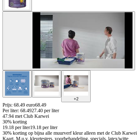
+
2
Prijs: 68.49 euro
68
.
49
Per
liter
:
68.49
27.40
per
liter
47.94
met Club Karwei
30% korting
19.18
per
liter
19.18
per
liter
30% korting op bijna alle muurverf kleur alleen met de Club Karwei
Kaart, M.u.v. kleurtesters, voorbehandeling, specials, latex/witte