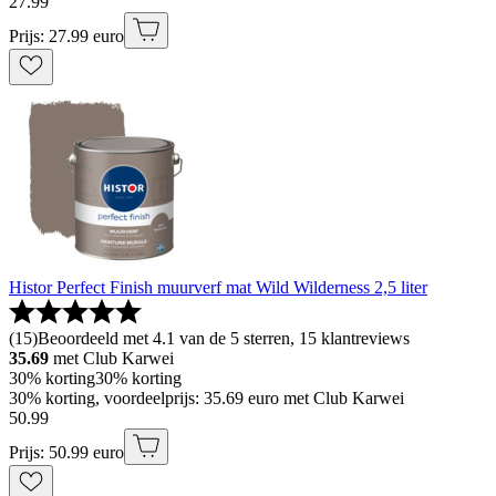
27
.
99
Prijs: 27.99 euro
Histor Perfect Finish muurverf mat Wild Wilderness 2,5 liter
(
15
)
Beoordeeld met 4.1 van de 5 sterren, 15 klantreviews
35.69
met Club Karwei
30% korting
30% korting
30% korting, voordeelprijs: 35.69 euro met Club Karwei
50
.
99
Prijs: 50.99 euro