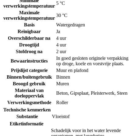
Minimale
5 °C
verwerkingstemperatuur
Maximale
30 °C
verwerkingstemperatuur
Basis
Watergedragen
Reinigbaar
Ja
Overschilderbaar na
4 uur
Droogtijd
4 uur
Stofdroog na
2 uur
In goed gesloten originele verpakking
Bewaarinstructies
op droge, koele en vorstvrije plaats.
Prijslijst categorie
Muur en plafond
Binnen/buitengebruik
Binnen
Beoogd gebruik
Muren
Materiaal van
Beton
,
Gipsplaat
,
Pleisterwerk
,
Steen
doeloppervlak
Verwerkingsmethode
Roller
Technische kenmerken
Substantie
Vloeistof
Etiketinformatie
Schadelijk voor in het water levende
organismen, met langdurige