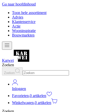
Ga naar hoofdinhoud
Toon hele assortiment
Advies
Klantenservice
Actie
Wooninspiratie
Bouwmarkten
Karwei
Zoeken
Zoeken
Inloggen
Favorieten
,
0 artikelen
Winkelwagen
,
0 artikelen
Zoeken