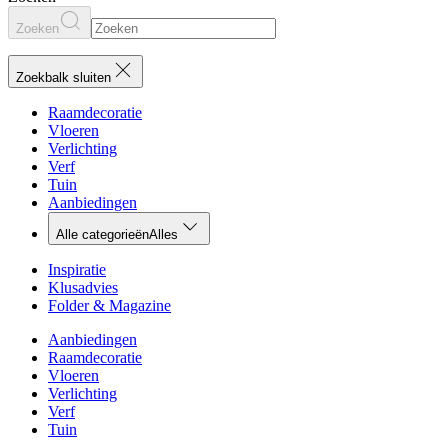
Zoeken
Zoekbalk sluiten
Raamdecoratie
Vloeren
Verlichting
Verf
Tuin
Aanbiedingen
Alle categorieën
Alles
Inspiratie
Klusadvies
Folder & Magazine
Aanbiedingen
Raamdecoratie
Vloeren
Verlichting
Verf
Tuin