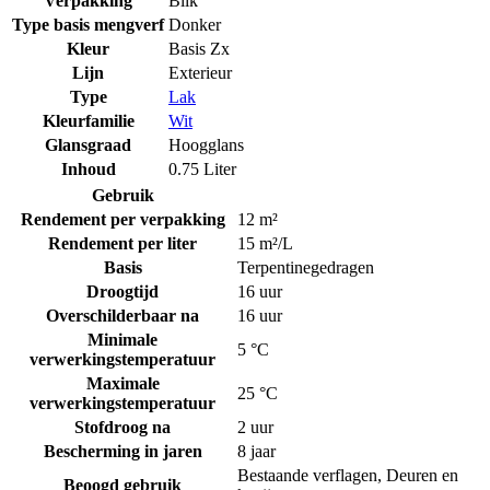
Verpakking
Blik
Type basis mengverf
Donker
Kleur
Basis Zx
Lijn
Exterieur
Type
Lak
Kleurfamilie
Wit
Glansgraad
Hoogglans
Inhoud
0.75 Liter
Gebruik
Rendement per verpakking
12 m²
Rendement per liter
15 m²/L
Basis
Terpentinegedragen
Droogtijd
16 uur
Overschilderbaar na
16 uur
Minimale
5 °C
verwerkingstemperatuur
Maximale
25 °C
verwerkingstemperatuur
Stofdroog na
2 uur
Bescherming in jaren
8 jaar
Bestaande verflagen
,
Deuren en
Beoogd gebruik