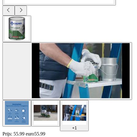
+
1
Prijs: 55.99 euro
55
.
99