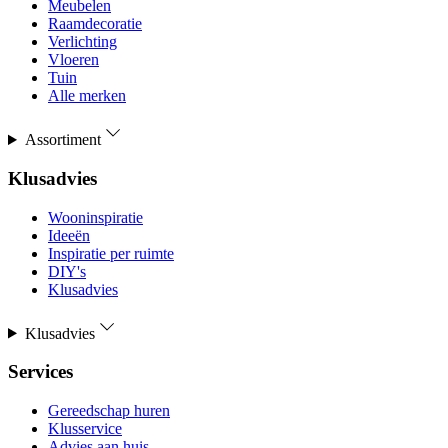
Meubelen
Raamdecoratie
Verlichting
Vloeren
Tuin
Alle merken
Assortiment
Klusadvies
Wooninspiratie
Ideeën
Inspiratie per ruimte
DIY's
Klusadvies
Klusadvies
Services
Gereedschap huren
Klusservice
Advies aan huis