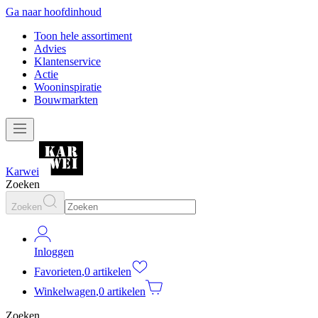
Ga naar hoofdinhoud
Toon hele assortiment
Advies
Klantenservice
Actie
Wooninspiratie
Bouwmarkten
Karwei
Zoeken
Zoeken
Inloggen
Favorieten
,
0 artikelen
Winkelwagen
,
0 artikelen
Zoeken