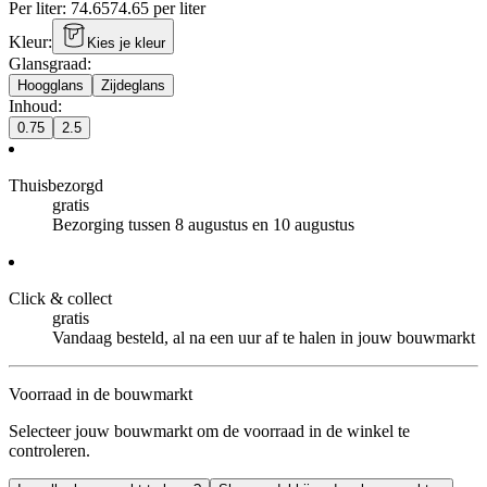
Per
liter
:
74.65
74.65
per
liter
Kleur
:
Kies je kleur
Glansgraad
:
Hoogglans
Zijdeglans
Inhoud
:
0.75
2.5
Thuisbezorgd
gratis
Bezorging tussen 8 augustus en 10 augustus
Click & collect
gratis
Vandaag besteld, al na een uur af te halen in jouw bouwmarkt
Voorraad in de bouwmarkt
Selecteer jouw bouwmarkt om de voorraad in de winkel te
controleren.