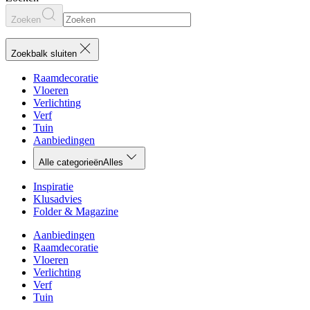
Zoeken
Zoekbalk sluiten
Raamdecoratie
Vloeren
Verlichting
Verf
Tuin
Aanbiedingen
Alle categorieën
Alles
Inspiratie
Klusadvies
Folder & Magazine
Aanbiedingen
Raamdecoratie
Vloeren
Verlichting
Verf
Tuin