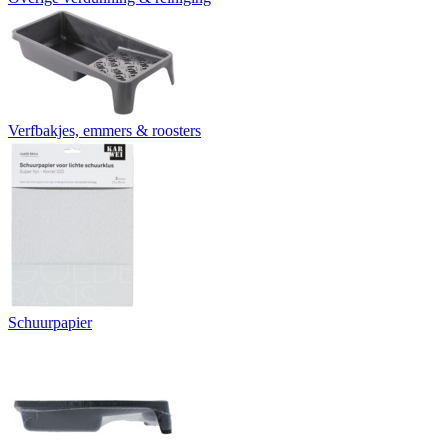
Verfbakjes, emmers & roosters
Schuurpapier