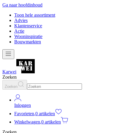
Ga naar hoofdinhoud
Toon hele assortiment
Advies
Klantenservice
Actie
Wooninspiratie
Bouwmarkten
Karwei
Zoeken
Zoeken
Inloggen
Favorieten
,
0 artikelen
Winkelwagen
,
0 artikelen
Zoeken