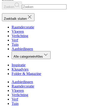
Zoeken
Zoekbalk sluiten
Raamdecoratie
Vloeren
Verlichting
Verf
Tuin
Aanbiedingen
Alle categorieën
Alles
Inspiratie
Klusadvies
Folder & Magazine
Aanbiedingen
Raamdecoratie
Vloeren
Verlichting
Verf
Tuin