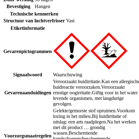
Bevestiging
Hangen
Technische kenmerken
Structuur van luchtverfrisser
Vast
Etiketinformatie
Gevarenpictogrammen
Signaalwoord
Waarschuwing
Veroorzaakt huidirritatie.
Kan een allergisch
huidreactie veroorzaken.
Veroorzaakt
Gevarenaanduidingen
ernstige oogirritatie.
Giftig voor in het water
levende organismen, met langdurige
gevolgen.
Gelekte/gemorste stof opruimen.
Voorkom
lozing in het milieu.
Bij huidirritatie of
uitslag: een arts raadplegen.
Na het werken
met dit product … grondig
wassen.
Beschermende
Voorzorgsmaatregelen
handschoenen/beschermende