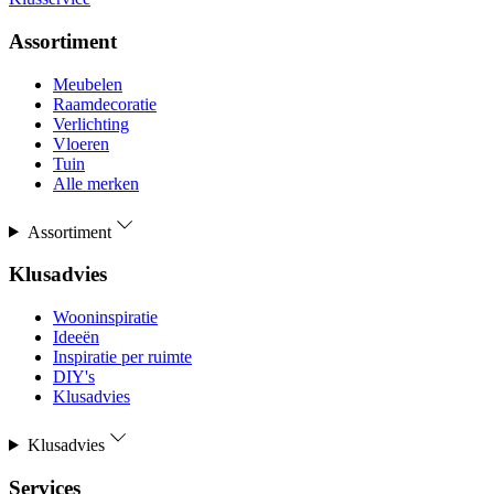
Assortiment
Meubelen
Raamdecoratie
Verlichting
Vloeren
Tuin
Alle merken
Assortiment
Klusadvies
Wooninspiratie
Ideeën
Inspiratie per ruimte
DIY's
Klusadvies
Klusadvies
Services