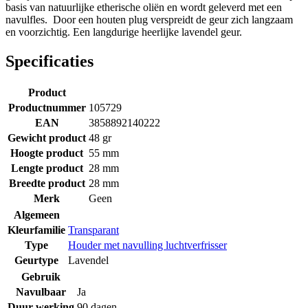
basis van natuurlijke etherische oliën en wordt geleverd met een
navulfles. Door een houten plug verspreidt de geur zich langzaam
en voorzichtig. Een langdurige heerlijke lavendel geur.
Specificaties
Product
Productnummer
105729
EAN
3858892140222
Gewicht product
48 gr
Hoogte product
55 mm
Lengte product
28 mm
Breedte product
28 mm
Merk
Geen
Algemeen
Kleurfamilie
Transparant
Type
Houder met navulling luchtverfrisser
Geurtype
Lavendel
Gebruik
Navulbaar
Ja
Duur werking
90 dagen