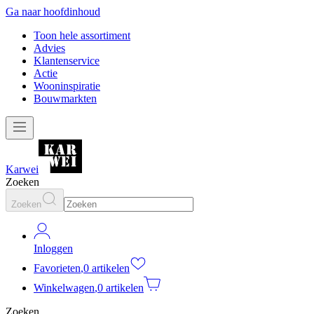
Ga naar hoofdinhoud
Toon hele assortiment
Advies
Klantenservice
Actie
Wooninspiratie
Bouwmarkten
Karwei
Zoeken
Zoeken
Inloggen
Favorieten
,
0 artikelen
Winkelwagen
,
0 artikelen
Zoeken