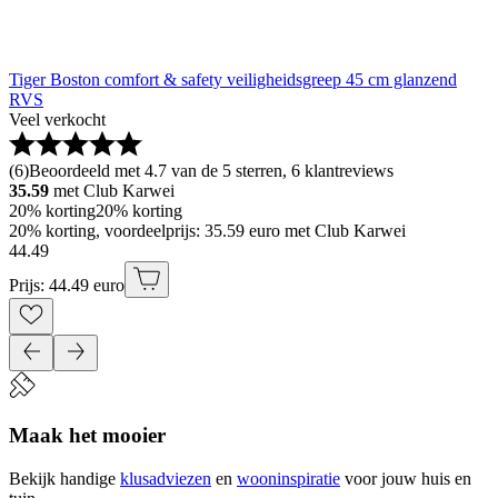
Tiger Boston comfort & safety veiligheidsgreep 45 cm glanzend
RVS
Veel verkocht
(
6
)
Beoordeeld met 4.7 van de 5 sterren, 6 klantreviews
35.59
met Club Karwei
20% korting
20% korting
20% korting, voordeelprijs: 35.59 euro met Club Karwei
44
.
49
Prijs: 44.49 euro
Maak het mooier
Bekijk handige
klusadviezen
en
wooninspiratie
voor jouw huis en