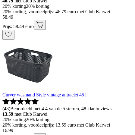
46.79
met Club Karwei
20% korting
20% korting
20% korting, voordeelprijs: 46.79 euro met Club Karwei
58
.
49
Prijs: 58.49 euro
Curver wasmand Style vintage antraciet 45 l
(
48
)
Beoordeeld met 4.4 van de 5 sterren, 48 klantreviews
13.59
met Club Karwei
20% korting
20% korting
20% korting, voordeelprijs: 13.59 euro met Club Karwei
16
.
99