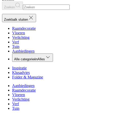
Zoeken
Zoekbalk sluiten
Raamdecoratie
Vloeren
Verlichting
Verf
Tuin
Aanbiedingen
Alle categorieën
Alles
Inspiratie
Klusadvies
Folder & Magazine
Aanbiedingen
Raamdecoratie
Vloeren
Verlichting
Verf
Tuin