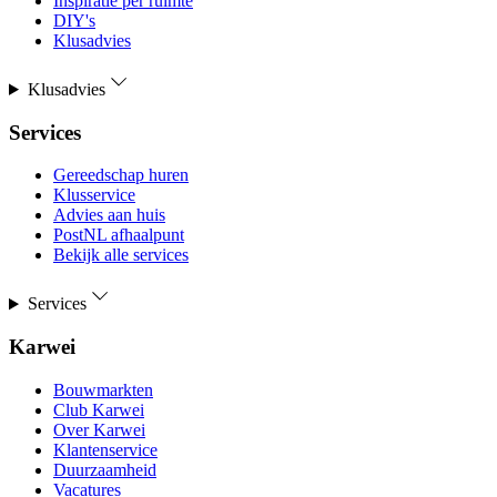
Inspiratie per ruimte
DIY's
Klusadvies
Klusadvies
Services
Gereedschap huren
Klusservice
Advies aan huis
PostNL afhaalpunt
Bekijk alle services
Services
Karwei
Bouwmarkten
Club Karwei
Over Karwei
Klantenservice
Duurzaamheid
Vacatures