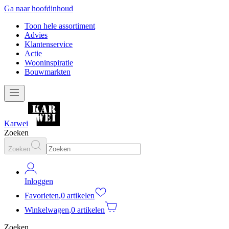
Ga naar hoofdinhoud
Toon hele assortiment
Advies
Klantenservice
Actie
Wooninspiratie
Bouwmarkten
Karwei
Zoeken
Zoeken
Inloggen
Favorieten
,
0 artikelen
Winkelwagen
,
0 artikelen
Zoeken