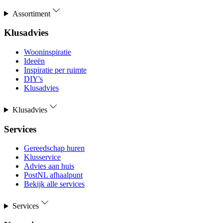
Assortiment
Klusadvies
Wooninspiratie
Ideeën
Inspiratie per ruimte
DIY's
Klusadvies
Klusadvies
Services
Gereedschap huren
Klusservice
Advies aan huis
PostNL afhaalpunt
Bekijk alle services
Services