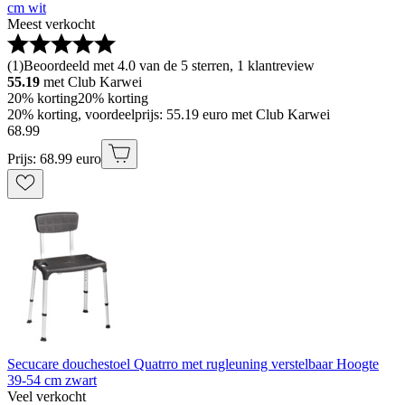
cm wit
Meest verkocht
(
1
)
Beoordeeld met 4.0 van de 5 sterren, 1 klantreview
55.19
met Club Karwei
20% korting
20% korting
20% korting, voordeelprijs: 55.19 euro met Club Karwei
68
.
99
Prijs: 68.99 euro
Secucare douchestoel Quatrro met rugleuning verstelbaar Hoogte
39-54 cm zwart
Veel verkocht