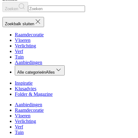
Zoeken
Zoekbalk sluiten
Raamdecoratie
Vloeren
Verlichting
Verf
Tuin
Aanbiedingen
Alle categorieën
Alles
Inspiratie
Klusadvies
Folder & Magazine
Aanbiedingen
Raamdecoratie
Vloeren
Verlichting
Verf
Tuin