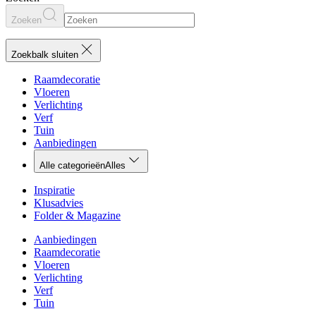
Zoeken
Zoekbalk sluiten
Raamdecoratie
Vloeren
Verlichting
Verf
Tuin
Aanbiedingen
Alle categorieën
Alles
Inspiratie
Klusadvies
Folder & Magazine
Aanbiedingen
Raamdecoratie
Vloeren
Verlichting
Verf
Tuin