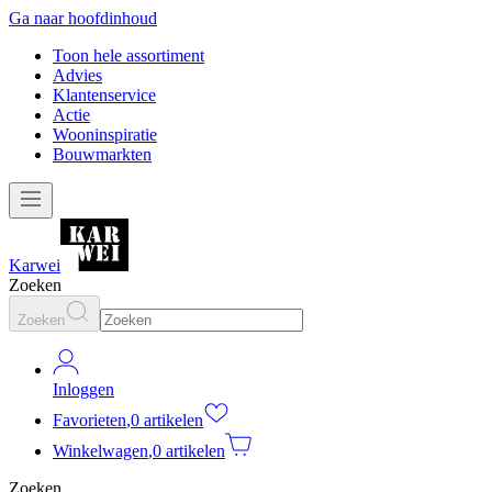
Ga naar hoofdinhoud
Toon hele assortiment
Advies
Klantenservice
Actie
Wooninspiratie
Bouwmarkten
Karwei
Zoeken
Zoeken
Inloggen
Favorieten
,
0 artikelen
Winkelwagen
,
0 artikelen
Zoeken