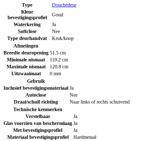
Type
Douchedeur
Kleur
Goud
bevestigingsprofiel
Waterkering
Ja
Softclose
Nee
Type deurhandvat
Kruk/knop
Afmetingen
Breedte deuropening
51.5 cm
Minimale nismaat
119.2 cm
Maximale nismaat
120.8 cm
Uitzwaaimaat
0 mm
Gebruik
Inclusief bevestigingsmateriaal
Ja
Autoclose
Nee
Draai/schuif richting
Naar links of rechts schuivend
Technische kenmerken
Verstelbaar
Ja
Glas voorzien van beschermlaag
Ja
Met bevestigingsprofiel
Ja
Materiaal bevestigingsprofiel
Hardmetaal