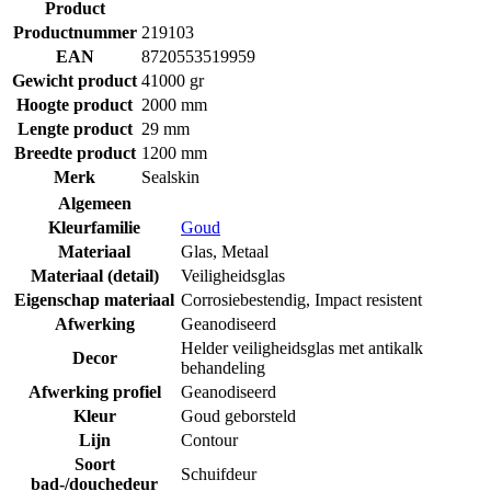
Product
Productnummer
219103
EAN
8720553519959
Gewicht product
41000 gr
Hoogte product
2000 mm
Lengte product
29 mm
Breedte product
1200 mm
Merk
Sealskin
Algemeen
Kleurfamilie
Goud
Materiaal
Glas
,
Metaal
Materiaal (detail)
Veiligheidsglas
Eigenschap materiaal
Corrosiebestendig
,
Impact resistent
Afwerking
Geanodiseerd
Helder veiligheidsglas met antikalk
Decor
behandeling
Afwerking profiel
Geanodiseerd
Kleur
Goud geborsteld
Lijn
Contour
Soort
Schuifdeur
bad-/douchedeur