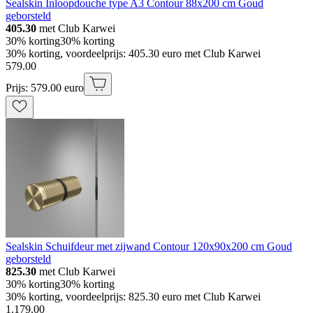
Sealskin Inloopdouche type A3 Contour 88x200 cm Goud
geborsteld
405.30
met Club Karwei
30% korting
30% korting
30% korting, voordeelprijs: 405.30 euro met Club Karwei
579
.
00
Prijs: 579.00 euro
Sealskin Schuifdeur met zijwand Contour 120x90x200 cm Goud
geborsteld
825.30
met Club Karwei
30% korting
30% korting
30% korting, voordeelprijs: 825.30 euro met Club Karwei
1
.
179
.
00