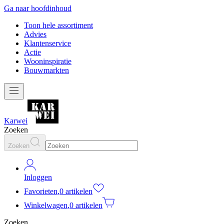
Ga naar hoofdinhoud
Toon hele assortiment
Advies
Klantenservice
Actie
Wooninspiratie
Bouwmarkten
Karwei
Zoeken
Zoeken
Inloggen
Favorieten
,
0 artikelen
Winkelwagen
,
0 artikelen
Zoeken