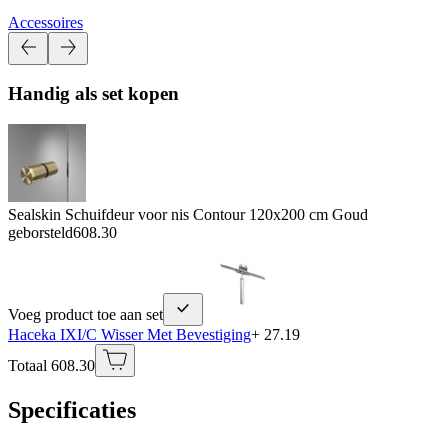
Accessoires
Handig als set kopen
Sealskin Schuifdeur voor nis Contour 120x200 cm Goud
geborsteld
608.30
Voeg product toe aan set
Haceka IXI/C Wisser Met Bevestiging
+ 27.19
Totaal 608.30
Specificaties