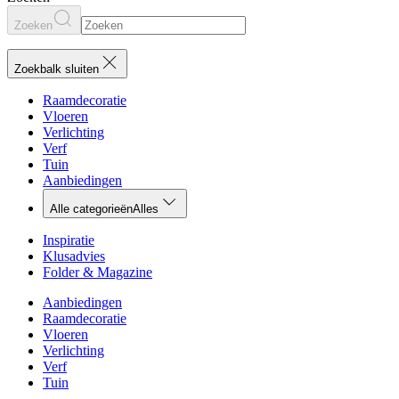
Zoeken
Zoekbalk sluiten
Raamdecoratie
Vloeren
Verlichting
Verf
Tuin
Aanbiedingen
Alle categorieën
Alles
Inspiratie
Klusadvies
Folder & Magazine
Aanbiedingen
Raamdecoratie
Vloeren
Verlichting
Verf
Tuin