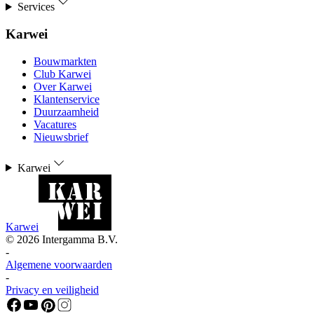
Services
Karwei
Bouwmarkten
Club Karwei
Over Karwei
Klantenservice
Duurzaamheid
Vacatures
Nieuwsbrief
Karwei
Karwei
©
2026
Intergamma B.V.
-
Algemene voorwaarden
-
Privacy en veiligheid