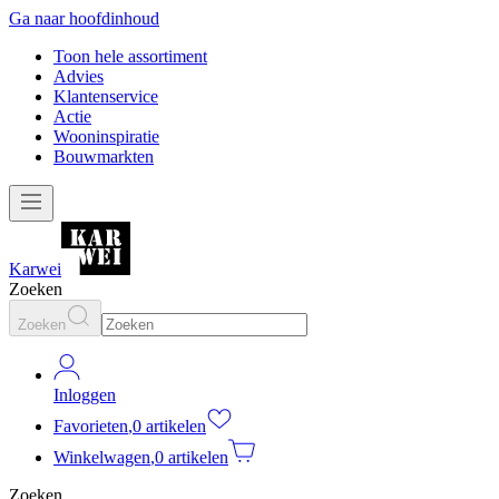
Ga naar hoofdinhoud
Toon hele assortiment
Advies
Klantenservice
Actie
Wooninspiratie
Bouwmarkten
Karwei
Zoeken
Zoeken
Inloggen
Favorieten
,
0 artikelen
Winkelwagen
,
0 artikelen
Zoeken