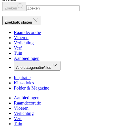
Zoeken
Zoekbalk sluiten
Raamdecoratie
Vloeren
Verlichting
Verf
Tuin
Aanbiedingen
Alle categorieën
Alles
Inspiratie
Klusadvies
Folder & Magazine
Aanbiedingen
Raamdecoratie
Vloeren
Verlichting
Verf
Tuin