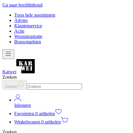
Ga naar hoofdinhoud
Toon hele assortiment
Advies
Klantenservice
Actie
Wooninspiratie
Bouwmarkten
Karwei
Zoeken
Zoeken
Inloggen
Favorieten
,
0 artikelen
Winkelwagen
,
0 artikelen
Zoeken