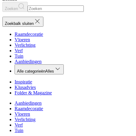
Zoeken
Zoekbalk sluiten
Raamdecoratie
Vloeren
Verlichting
Verf
Tuin
Aanbiedingen
Alle categorieën
Alles
Inspiratie
Klusadvies
Folder & Magazine
Aanbiedingen
Raamdecoratie
Vloeren
Verlichting
Verf
Tuin