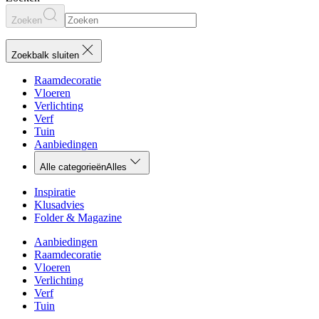
Zoeken
Zoekbalk sluiten
Raamdecoratie
Vloeren
Verlichting
Verf
Tuin
Aanbiedingen
Alle categorieën
Alles
Inspiratie
Klusadvies
Folder & Magazine
Aanbiedingen
Raamdecoratie
Vloeren
Verlichting
Verf
Tuin