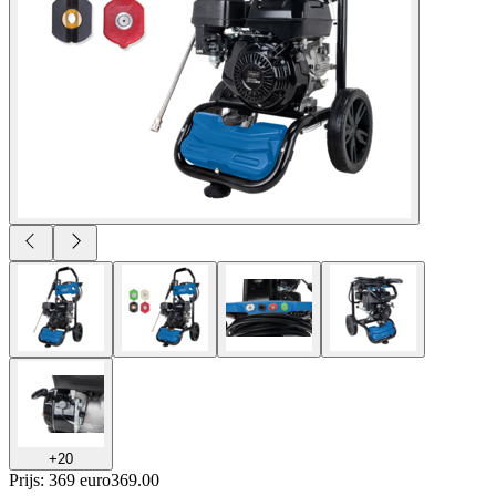
+
20
Prijs: 369 euro
369
.
00