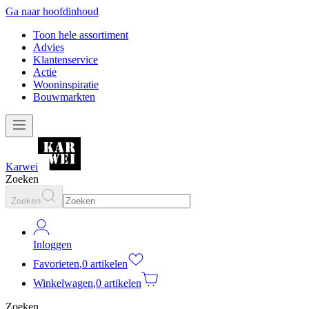
Ga naar hoofdinhoud
Toon hele assortiment
Advies
Klantenservice
Actie
Wooninspiratie
Bouwmarkten
Karwei
Zoeken
Zoeken
Inloggen
Favorieten
,
0 artikelen
Winkelwagen
,
0 artikelen
Zoeken