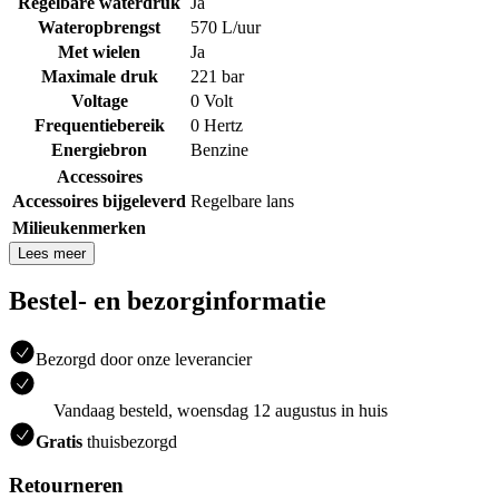
Regelbare waterdruk
Ja
Wateropbrengst
570 L/uur
Met wielen
Ja
Maximale druk
221 bar
Voltage
0 Volt
Frequentiebereik
0 Hertz
Energiebron
Benzine
Accessoires
Accessoires bijgeleverd
Regelbare lans
Milieukenmerken
Lees meer
Bestel- en bezorginformatie
Bezorgd door onze leverancier
Vandaag besteld, woensdag 12 augustus in huis
Gratis
thuisbezorgd
Retourneren