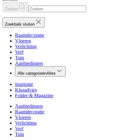
Zoeken
Zoekbalk sluiten
Raamdecoratie
Vloeren
Verlichting
Verf
Tuin
Aanbiedingen
Alle categorieën
Alles
Inspiratie
Klusadvies
Folder & Magazine
Aanbiedingen
Raamdecoratie
Vloeren
Verlichting
Verf
Tuin