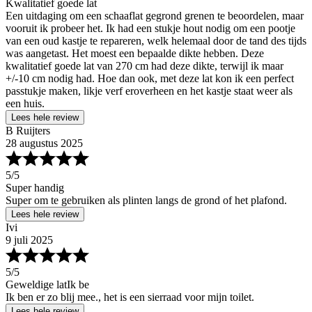
Kwalitatief goede lat
Een uitdaging om een schaaflat gegrond grenen te beoordelen, maar
vooruit ik probeer het. Ik had een stukje hout nodig om een pootje
van een oud kastje te repareren, welk helemaal door de tand des tijds
was aangetast. Het moest een bepaalde dikte hebben. Deze
kwalitatief goede lat van 270 cm had deze dikte, terwijl ik maar
+/-10 cm nodig had. Hoe dan ook, met deze lat kon ik een perfect
passtukje maken, likje verf eroverheen en het kastje staat weer als
een huis.
Lees hele review
B Ruijters
28 augustus 2025
5
/5
Super handig
Super om te gebruiken als plinten langs de grond of het plafond.
Lees hele review
Ivi
9 juli 2025
5
/5
Geweldige latIk be
Ik ben er zo blij mee., het is een sierraad voor mijn toilet.
Lees hele review