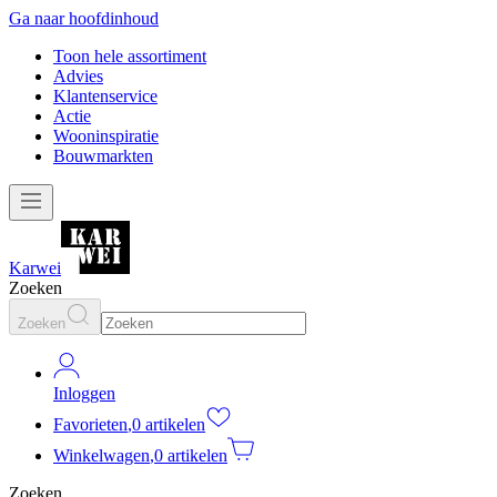
Ga naar hoofdinhoud
Toon hele assortiment
Advies
Klantenservice
Actie
Wooninspiratie
Bouwmarkten
Karwei
Zoeken
Zoeken
Inloggen
Favorieten
,
0 artikelen
Winkelwagen
,
0 artikelen
Zoeken