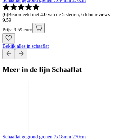
Schaaflat gegrond grenen 7x44mm 270cm
(
6
)
Beoordeeld met 4.0 van de 5 sterren, 6 klantreviews
9
.
59
Prijs: 9.59 euro
Bekijk alles in schaaflat
Meer in de lijn Schaaflat
Schaaflat gegrond grenen 7x18mm 270cm