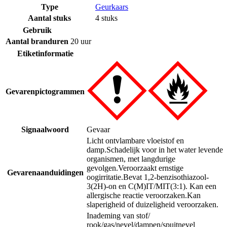
Type
Geurkaars
Aantal stuks
4 stuks
Gebruik
Aantal branduren
20 uur
Etiketinformatie
Gevarenpictogrammen
Signaalwoord
Gevaar
Licht ontvlambare vloeistof en
damp.
Schadelijk voor in het water levende
organismen, met langdurige
gevolgen.
Veroorzaakt ernstige
Gevarenaanduidingen
oogirritatie.
Bevat 1,2-benzisothiazool-
3(2H)-on en C(M)IT/MIT(3:1). Kan een
allergische reactie veroorzaken.
Kan
slaperigheid of duizeligheid veroorzaken.
Inademing van stof/
rook/gas/nevel/dampen/spuitnevel