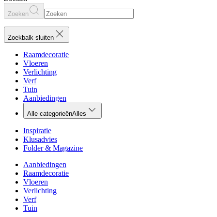
Zoeken
Zoekbalk sluiten
Raamdecoratie
Vloeren
Verlichting
Verf
Tuin
Aanbiedingen
Alle categorieën
Alles
Inspiratie
Klusadvies
Folder & Magazine
Aanbiedingen
Raamdecoratie
Vloeren
Verlichting
Verf
Tuin