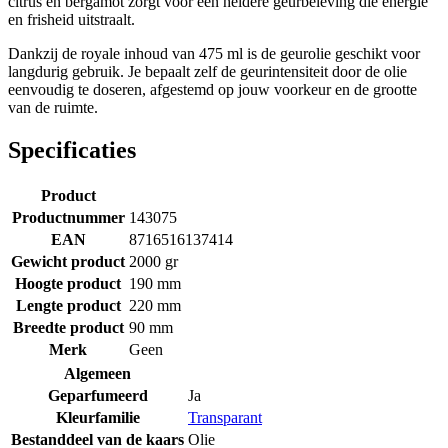
citrus en bergamot zorgt voor een heldere geurbeleving die energie
en frisheid uitstraalt.
Dankzij de royale inhoud van 475 ml is de geurolie geschikt voor
langdurig gebruik. Je bepaalt zelf de geurintensiteit door de olie
eenvoudig te doseren, afgestemd op jouw voorkeur en de grootte
van de ruimte.
Specificaties
Product
Productnummer
143075
EAN
8716516137414
Gewicht product
2000 gr
Hoogte product
190 mm
Lengte product
220 mm
Breedte product
90 mm
Merk
Geen
Algemeen
Geparfumeerd
Ja
Kleurfamilie
Transparant
Bestanddeel van de kaars
Olie