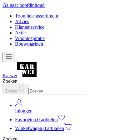
Ga naar hoofdinhoud
Toon hele assortiment
Advies
Klantenservice
Actie
Wooninspiratie
Bouwmarkten
Karwei
Zoeken
Zoeken
Inloggen
Favorieten
,
0 artikelen
Winkelwagen
,
0 artikelen
Zoeken