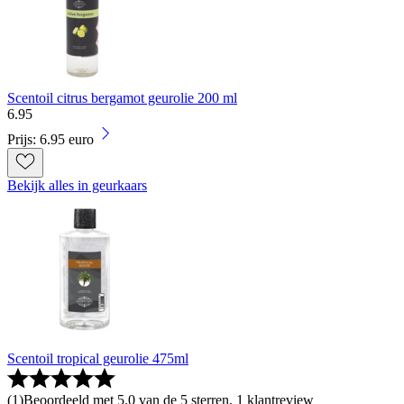
Scentoil citrus bergamot geurolie 200 ml
6
.
95
Prijs: 6.95 euro
Bekijk alles in geurkaars
Scentoil tropical geurolie 475ml
(
1
)
Beoordeeld met 5.0 van de 5 sterren, 1 klantreview