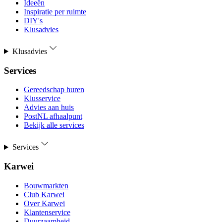
Ideeën
Inspiratie per ruimte
DIY's
Klusadvies
Klusadvies
Services
Gereedschap huren
Klusservice
Advies aan huis
PostNL afhaalpunt
Bekijk alle services
Services
Karwei
Bouwmarkten
Club Karwei
Over Karwei
Klantenservice
Duurzaamheid