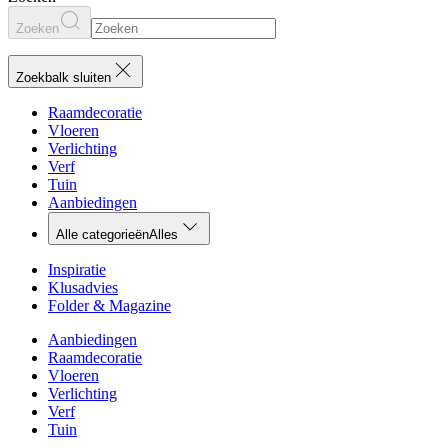
Zoeken
Zoekbalk sluiten
Raamdecoratie
Vloeren
Verlichting
Verf
Tuin
Aanbiedingen
Alle categorieën
Alles
Inspiratie
Klusadvies
Folder & Magazine
Aanbiedingen
Raamdecoratie
Vloeren
Verlichting
Verf
Tuin