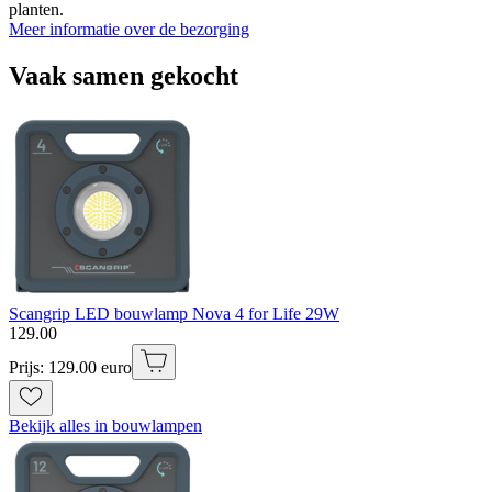
planten.
Meer informatie over de bezorging
Vaak samen gekocht
Scangrip LED bouwlamp Nova 4 for Life 29W
129
.
00
Prijs: 129.00 euro
Bekijk alles in bouwlampen