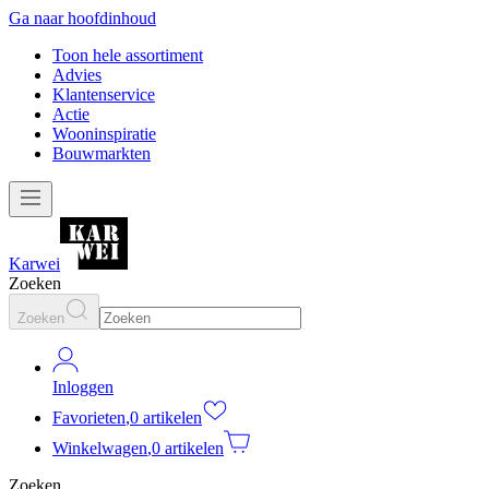
Ga naar hoofdinhoud
Toon hele assortiment
Advies
Klantenservice
Actie
Wooninspiratie
Bouwmarkten
Karwei
Zoeken
Zoeken
Inloggen
Favorieten
,
0 artikelen
Winkelwagen
,
0 artikelen
Zoeken