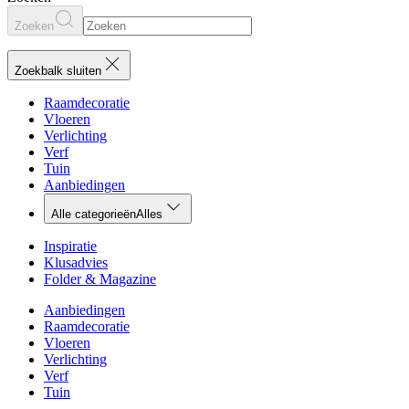
Zoeken
Zoekbalk sluiten
Raamdecoratie
Vloeren
Verlichting
Verf
Tuin
Aanbiedingen
Alle categorieën
Alles
Inspiratie
Klusadvies
Folder & Magazine
Aanbiedingen
Raamdecoratie
Vloeren
Verlichting
Verf
Tuin