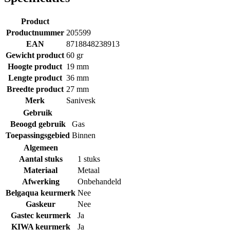
Product
Productnummer
205599
EAN
8718848238913
Gewicht product
60 gr
Hoogte product
19 mm
Lengte product
36 mm
Breedte product
27 mm
Merk
Sanivesk
Gebruik
Beoogd gebruik
Gas
Toepassingsgebied
Binnen
Algemeen
Aantal stuks
1 stuks
Materiaal
Metaal
Afwerking
Onbehandeld
Belgaqua keurmerk
Nee
Gaskeur
Nee
Gastec keurmerk
Ja
KIWA keurmerk
Ja