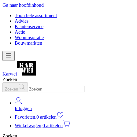
Ga naar hoofdinhoud
Toon hele assortiment
Advies
Klantenservice
Actie
Wooninspiratie
Bouwmarkten
Karwei
Zoeken
Zoeken
Inloggen
Favorieten
,
0 artikelen
Winkelwagen
,
0 artikelen
Zoeken