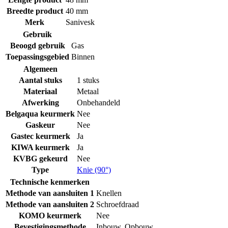
Breedte product
40 mm
Merk
Sanivesk
Gebruik
Beoogd gebruik
Gas
Toepassingsgebied
Binnen
Algemeen
Aantal stuks
1 stuks
Materiaal
Metaal
Afwerking
Onbehandeld
Belgaqua keurmerk
Nee
Gaskeur
Nee
Gastec keurmerk
Ja
KIWA keurmerk
Ja
KVBG gekeurd
Nee
Type
Knie (90°)
Technische kenmerken
Methode van aansluiten 1
Knellen
Methode van aansluiten 2
Schroefdraad
KOMO keurmerk
Nee
Bevestigingsmethode
Inbouw
,
Opbouw