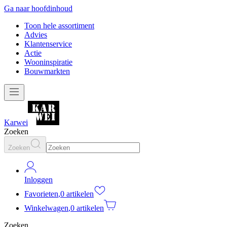
Ga naar hoofdinhoud
Toon hele assortiment
Advies
Klantenservice
Actie
Wooninspiratie
Bouwmarkten
Karwei
Zoeken
Zoeken
Inloggen
Favorieten
,
0 artikelen
Winkelwagen
,
0 artikelen
Zoeken