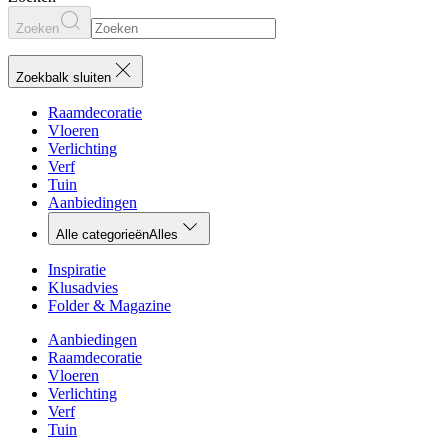
Zoeken
Zoekbalk sluiten
Raamdecoratie
Vloeren
Verlichting
Verf
Tuin
Aanbiedingen
Alle categorieën
Alles
Inspiratie
Klusadvies
Folder & Magazine
Aanbiedingen
Raamdecoratie
Vloeren
Verlichting
Verf
Tuin