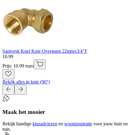
Sanivesk Knel Knie Overgang 22mmx3/4"F
10
.
99
Prijs: 10.99 euro
Bekijk alles in knie (90°)
Maak het mooier
Bekijk handige
klusadviezen
en
wooninspiratie
voor jouw huis en
tuin.