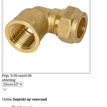
Prijs: 9.99 euro
9
.
99
afmeting
:
Online
beperkt op voorraad