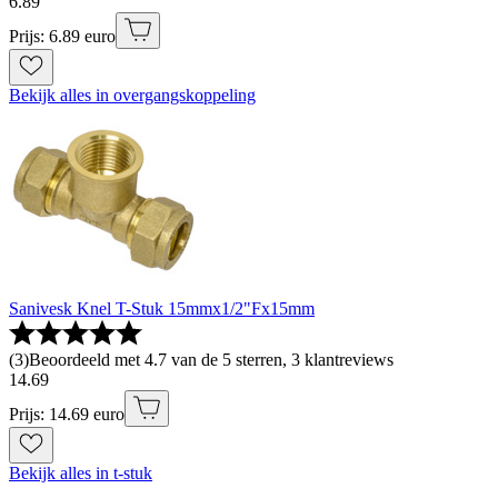
6
.
89
Prijs: 6.89 euro
Bekijk alles in overgangskoppeling
Sanivesk Knel T-Stuk 15mmx1/2"Fx15mm
(
3
)
Beoordeeld met 4.7 van de 5 sterren, 3 klantreviews
14
.
69
Prijs: 14.69 euro
Bekijk alles in t-stuk