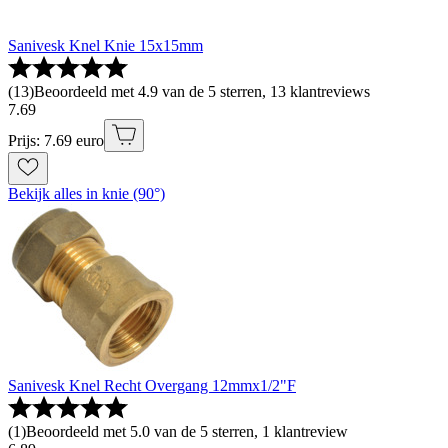
Sanivesk Knel Knie 15x15mm
(
13
)
Beoordeeld met 4.9 van de 5 sterren, 13 klantreviews
7
.
69
Prijs: 7.69 euro
Bekijk alles in knie (90°)
Sanivesk Knel Recht Overgang 12mmx1/2"F
(
1
)
Beoordeeld met 5.0 van de 5 sterren, 1 klantreview