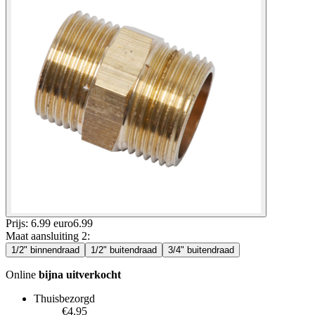
Prijs: 6.99 euro
6
.
99
Maat aansluiting 2
:
1/2" binnendraad
1/2" buitendraad
3/4" buitendraad
Online
bijna uitverkocht
Thuisbezorgd
€4.95