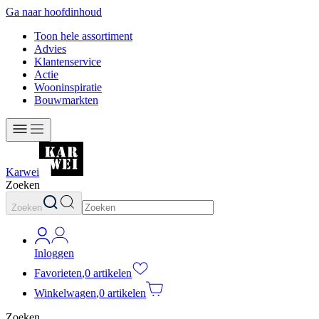
Ga naar hoofdinhoud
Toon hele assortiment
Advies
Klantenservice
Actie
Wooninspiratie
Bouwmarkten
Karwei
Zoeken
Zoeken
Inloggen
Favorieten
,
0 artikelen
Winkelwagen
,
0 artikelen
Zoeken