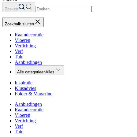
Zoeken
Zoekbalk sluiten
Raamdecoratie
Vloeren
Verlichting
Verf
Tuin
Aanbiedingen
Alle categorieën
Alles
Inspiratie
Klusadvies
Folder & Magazine
Aanbiedingen
Raamdecoratie
Vloeren
Verlichting
Verf
Tuin