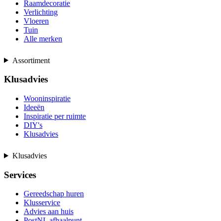
Raamdecoratie
Verlichting
Vloeren
Tuin
Alle merken
Assortiment
Klusadvies
Wooninspiratie
Ideeën
Inspiratie per ruimte
DIY's
Klusadvies
Klusadvies
Services
Gereedschap huren
Klusservice
Advies aan huis
PostNL afhaalpunt