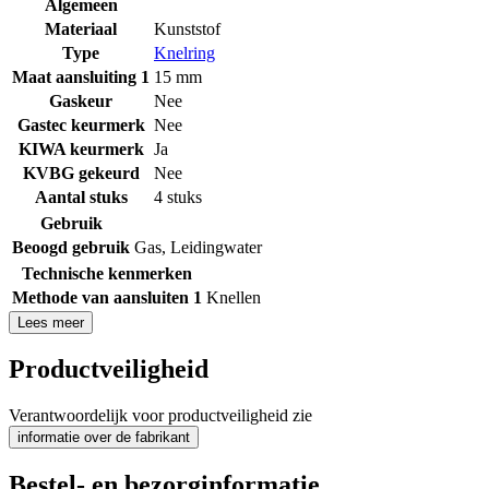
Algemeen
Materiaal
Kunststof
Type
Knelring
Maat aansluiting 1
15 mm
Gaskeur
Nee
Gastec keurmerk
Nee
KIWA keurmerk
Ja
KVBG gekeurd
Nee
Aantal stuks
4 stuks
Gebruik
Beoogd gebruik
Gas
,
Leidingwater
Technische kenmerken
Methode van aansluiten 1
Knellen
Lees meer
Productveiligheid
Verantwoordelijk voor productveiligheid zie
informatie over de fabrikant
Bestel- en bezorginformatie