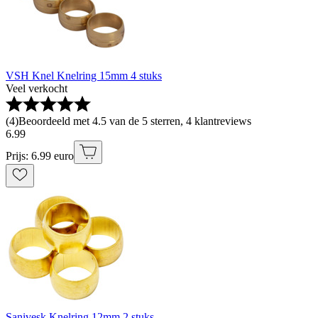
VSH Knel Knelring 15mm 4 stuks
Veel verkocht
(
4
)
Beoordeeld met 4.5 van de 5 sterren, 4 klantreviews
6
.
99
Prijs: 6.99 euro
Sanivesk Knelring 12mm 2 stuks