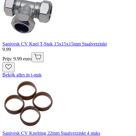
Sanivesk CV Knel T-Stuk 15x15x15mm Staalverzinkt
9
.
99
Prijs: 9.99 euro
Bekijk alles in t-stuk
Sanivesk CV Knelring 22mm Staalverzinkt 4 stuks