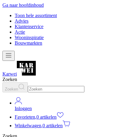
Ga naar hoofdinhoud
Toon hele assortiment
Advies
Klantenservice
Actie
Wooninspiratie
Bouwmarkten
Karwei
Zoeken
Zoeken
Inloggen
Favorieten
,
0 artikelen
Winkelwagen
,
0 artikelen
Zoeken