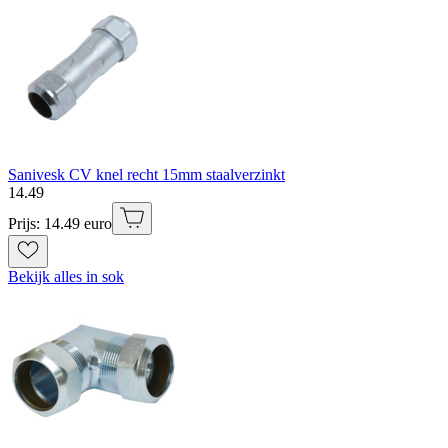
Sanivesk CV knel recht 15mm staalverzinkt
14
.
49
Prijs: 14.49 euro
Bekijk alles in sok