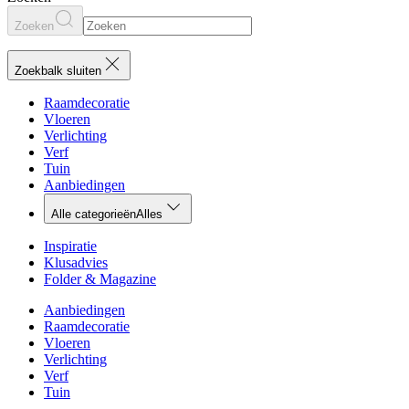
Zoeken
Zoekbalk sluiten
Raamdecoratie
Vloeren
Verlichting
Verf
Tuin
Aanbiedingen
Alle categorieën
Alles
Inspiratie
Klusadvies
Folder & Magazine
Aanbiedingen
Raamdecoratie
Vloeren
Verlichting
Verf
Tuin