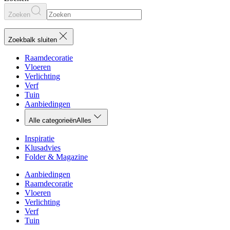
Zoeken
Zoekbalk sluiten
Raamdecoratie
Vloeren
Verlichting
Verf
Tuin
Aanbiedingen
Alle categorieën
Alles
Inspiratie
Klusadvies
Folder & Magazine
Aanbiedingen
Raamdecoratie
Vloeren
Verlichting
Verf
Tuin