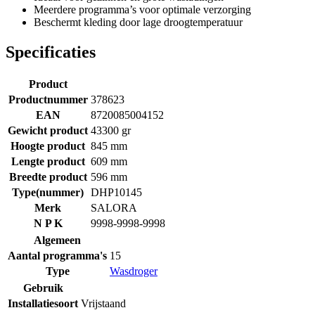
Meerdere programma’s voor optimale verzorging
Beschermt kleding door lage droogtemperatuur
Specificaties
Product
Productnummer
378623
EAN
8720085004152
Gewicht product
43300 gr
Hoogte product
845 mm
Lengte product
609 mm
Breedte product
596 mm
Type(nummer)
DHP10145
Merk
SALORA
N P K
9998-9998-9998
Algemeen
Aantal programma's
15
Type
Wasdroger
Gebruik
Installatiesoort
Vrijstaand