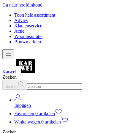
Ga naar hoofdinhoud
Toon hele assortiment
Advies
Klantenservice
Actie
Wooninspiratie
Bouwmarkten
Karwei
Zoeken
Zoeken
Inloggen
Favorieten
,
0 artikelen
Winkelwagen
,
0 artikelen
Zoeken