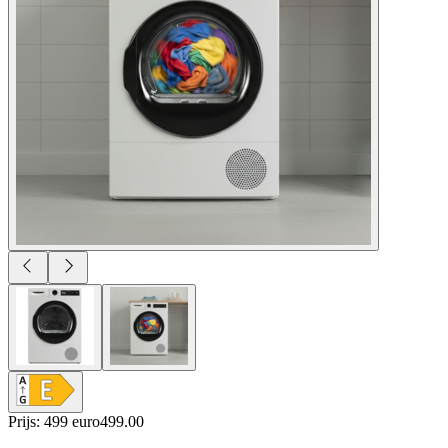
Prijs: 499 euro
499
.
00