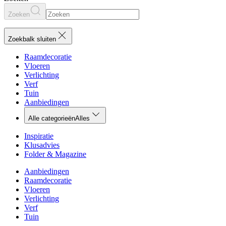
Zoeken
Zoekbalk sluiten
Raamdecoratie
Vloeren
Verlichting
Verf
Tuin
Aanbiedingen
Alle categorieën
Alles
Inspiratie
Klusadvies
Folder & Magazine
Aanbiedingen
Raamdecoratie
Vloeren
Verlichting
Verf
Tuin