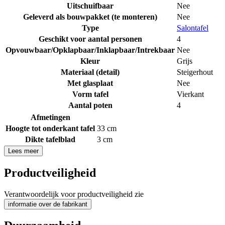
Uitschuifbaar
Nee
Geleverd als bouwpakket (te monteren)
Nee
Type
Salontafel
Geschikt voor aantal personen
4
Opvouwbaar/Opklapbaar/Inklapbaar/Intrekbaar
Nee
Kleur
Grijs
Materiaal (detail)
Steigerhout
Met glasplaat
Nee
Vorm tafel
Vierkant
Aantal poten
4
Afmetingen
Hoogte tot onderkant tafel
33 cm
Dikte tafelblad
3 cm
Lees meer
Productveiligheid
Verantwoordelijk voor productveiligheid zie
informatie over de fabrikant