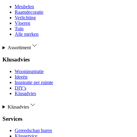
Meubelen
Raamdecoratie
Verlichting
Vloeren
Tuin
Alle merken
Assortiment
Klusadvies
Wooninspiratie
Ideeën
Inspiratie per ruimte
DIY's
Klusadvies
Klusadvies
Services
Gereedschap huren
Klusservice