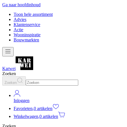
Ga naar hoofdinhoud
Toon hele assortiment
Advies
Klantenservice
Actie
Wooninspiratie
Bouwmarkten
Karwei
Zoeken
Zoeken
Inloggen
Favorieten
,
0 artikelen
Winkelwagen
,
0 artikelen
Zoeken