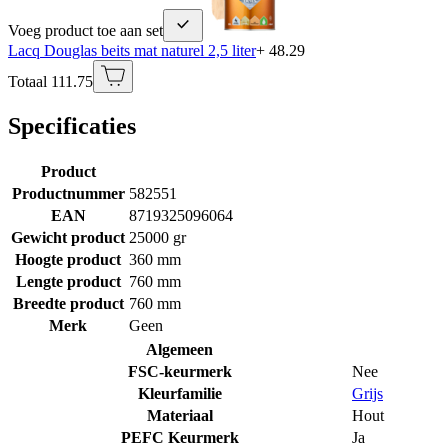
Voeg product toe aan set
Lacq Douglas beits mat naturel 2,5 liter
+ 48.29
Totaal 111.75
Specificaties
Product
Productnummer
582551
EAN
8719325096064
Gewicht product
25000 gr
Hoogte product
360 mm
Lengte product
760 mm
Breedte product
760 mm
Merk
Geen
Algemeen
FSC-keurmerk
Nee
Kleurfamilie
Grijs
Materiaal
Hout
PEFC Keurmerk
Ja