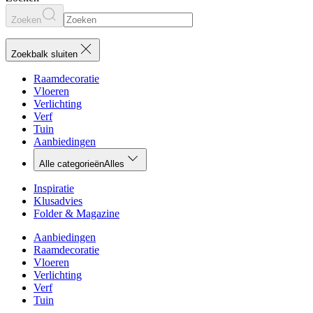
Zoeken
Zoekbalk sluiten
Raamdecoratie
Vloeren
Verlichting
Verf
Tuin
Aanbiedingen
Alle categorieën
Alles
Inspiratie
Klusadvies
Folder & Magazine
Aanbiedingen
Raamdecoratie
Vloeren
Verlichting
Verf
Tuin