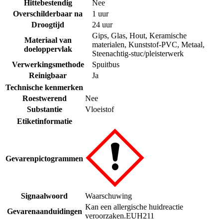
Hittebestendig
Nee
Overschilderbaar na
1 uur
Droogtijd
24 uur
Gips
,
Glas
,
Hout
,
Keramische
Materiaal van
materialen
,
Kunststof-PVC
,
Metaal
,
doeloppervlak
Steenachtig-stuc/pleisterwerk
Verwerkingsmethode
Spuitbus
Reinigbaar
Ja
Technische kenmerken
Roestwerend
Nee
Substantie
Vloeistof
Etiketinformatie
Gevarenpictogrammen
Signaalwoord
Waarschuwing
Kan een allergische huidreactie
Gevarenaanduidingen
veroorzaken.
EUH211