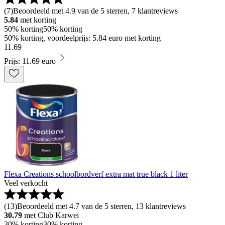
(
7
)
Beoordeeld met 4.9 van de 5 sterren, 7 klantreviews
5.84
met korting
50% korting
50% korting
50% korting, voordeelprijs: 5.84 euro met korting
11
.
69
Prijs: 11.69 euro
Flexa Creations schoolbordverf extra mat true black 1 liter
Veel verkocht
(
13
)
Beoordeeld met 4.7 van de 5 sterren, 13 klantreviews
30.79
met Club Karwei
30% korting
30% korting