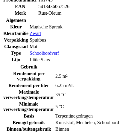
EAN
5413436067526
Merk
Rust-Oleum
Algemeen
Kleur
Magische Spreuk
Kleurfamilie
Zwart
Verpakking
Spuitbus
Glansgraad
Mat
Type
Schoolbordverf
Lijn
Little Stars
Gebruik
Rendement per
2.5 m²
verpakking
Rendement per liter
6.25 m²/L
Maximale
35 °C
verwerkingstemperatuur
Minimale
5 °C
verwerkingstemperatuur
Basis
Terpentinegedragen
Beoogd gebruik
Kunststof
,
Meubelen
,
Schoolbord
Binnen/buitengebruik
Binnen