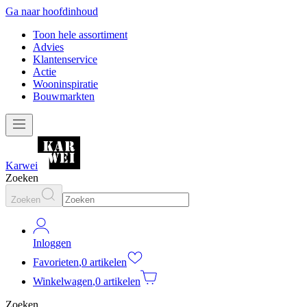
Ga naar hoofdinhoud
Toon hele assortiment
Advies
Klantenservice
Actie
Wooninspiratie
Bouwmarkten
Karwei
Zoeken
Zoeken
Inloggen
Favorieten
,
0 artikelen
Winkelwagen
,
0 artikelen
Zoeken