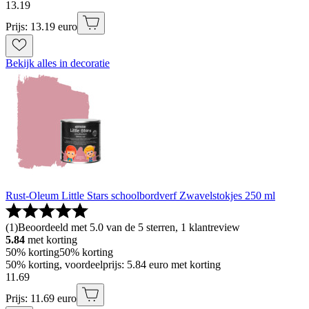
13
.
19
Prijs: 13.19 euro
Bekijk alles in decoratie
Rust-Oleum Little Stars schoolbordverf Zwavelstokjes 250 ml
(
1
)
Beoordeeld met 5.0 van de 5 sterren, 1 klantreview
5.84
met korting
50% korting
50% korting
50% korting, voordeelprijs: 5.84 euro met korting
11
.
69
Prijs: 11.69 euro