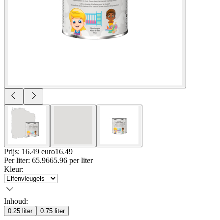
Prijs: 16.49 euro
16
.
49
Per
liter
:
65.96
65.96
per
liter
Kleur
:
Inhoud
:
0.25 liter
0.75 liter