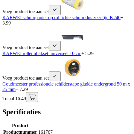
Voeg product toe aan set
KARWEI schuurpapier op rol lichte schuurklus zeer fijn K240
+
3.99
Voeg product toe aan set
KARWEI roller aflakset universeel 10 cm
+ 5.29
Voeg product toe aan set
Goudmeester professionele schilderstape gladde ondergrond 50 m x
25 mm
+ 7.29
Totaal 16.49
Specificaties
Product
Productnummer
161767