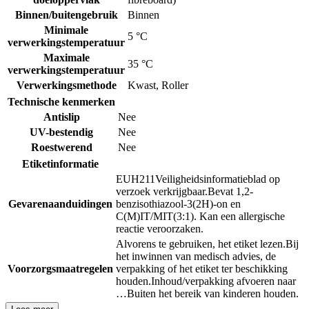
Binnen/buitengebruik
Binnen
Minimale
5 °C
verwerkingstemperatuur
Maximale
35 °C
verwerkingstemperatuur
Verwerkingsmethode
Kwast
,
Roller
Technische kenmerken
Antislip
Nee
UV-bestendig
Nee
Roestwerend
Nee
Etiketinformatie
EUH211
Veiligheidsinformatieblad op
verzoek verkrijgbaar.
Bevat 1,2-
Gevarenaanduidingen
benzisothiazool-3(2H)-on en
C(M)IT/MIT(3:1). Kan een allergische
reactie veroorzaken.
Alvorens te gebruiken, het etiket lezen.
Bij
het inwinnen van medisch advies, de
Voorzorgsmaatregelen
verpakking of het etiket ter beschikking
houden.
Inhoud/verpakking afvoeren naar
…
Buiten het bereik van kinderen houden.