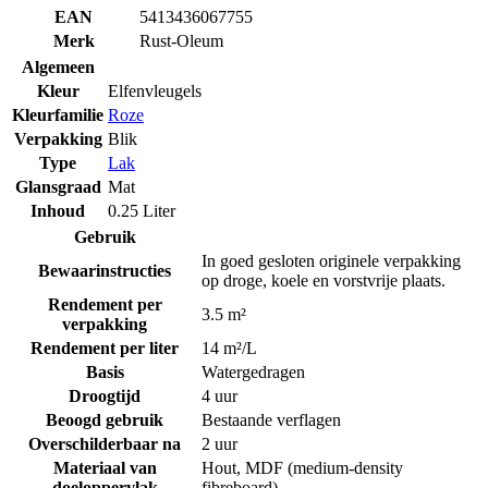
EAN
5413436067755
Merk
Rust-Oleum
Algemeen
Kleur
Elfenvleugels
Kleurfamilie
Roze
Verpakking
Blik
Type
Lak
Glansgraad
Mat
Inhoud
0.25 Liter
Gebruik
In goed gesloten originele verpakking
Bewaarinstructies
op droge, koele en vorstvrije plaats.
Rendement per
3.5 m²
verpakking
Rendement per liter
14 m²/L
Basis
Watergedragen
Droogtijd
4 uur
Beoogd gebruik
Bestaande verflagen
Overschilderbaar na
2 uur
Materiaal van
Hout
,
MDF (medium-density
doeloppervlak
fibreboard)