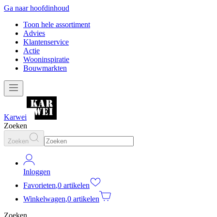
Ga naar hoofdinhoud
Toon hele assortiment
Advies
Klantenservice
Actie
Wooninspiratie
Bouwmarkten
Karwei
Zoeken
Zoeken
Inloggen
Favorieten
,
0 artikelen
Winkelwagen
,
0 artikelen
Zoeken