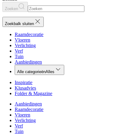
Zoeken
Zoekbalk sluiten
Raamdecoratie
Vloeren
Verlichting
Verf
Tuin
Aanbiedingen
Alle categorieën
Alles
Inspiratie
Klusadvies
Folder & Magazine
Aanbiedingen
Raamdecoratie
Vloeren
Verlichting
Verf
Tuin