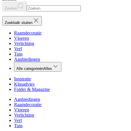
Zoeken
Zoekbalk sluiten
Raamdecoratie
Vloeren
Verlichting
Verf
Tuin
Aanbiedingen
Alle categorieën
Alles
Inspiratie
Klusadvies
Folder & Magazine
Aanbiedingen
Raamdecoratie
Vloeren
Verlichting
Verf
Tuin