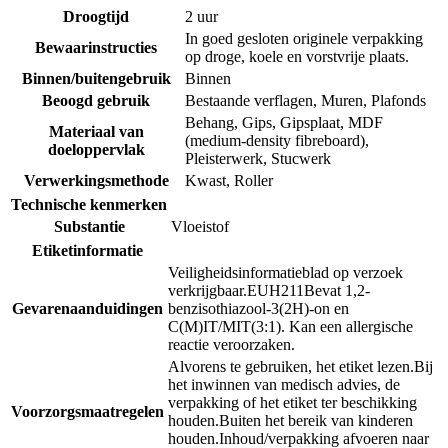
Droogtijd
2 uur
In goed gesloten originele verpakking
Bewaarinstructies
op droge, koele en vorstvrije plaats.
Binnen/buitengebruik
Binnen
Beoogd gebruik
Bestaande verflagen
,
Muren
,
Plafonds
Behang
,
Gips
,
Gipsplaat
,
MDF
Materiaal van
(medium-density fibreboard)
,
doeloppervlak
Pleisterwerk
,
Stucwerk
Verwerkingsmethode
Kwast
,
Roller
Technische kenmerken
Substantie
Vloeistof
Etiketinformatie
Veiligheidsinformatieblad op verzoek
verkrijgbaar.
EUH211
Bevat 1,2-
Gevarenaanduidingen
benzisothiazool-3(2H)-on en
C(M)IT/MIT(3:1). Kan een allergische
reactie veroorzaken.
Alvorens te gebruiken, het etiket lezen.
Bij
het inwinnen van medisch advies, de
verpakking of het etiket ter beschikking
Voorzorgsmaatregelen
houden.
Buiten het bereik van kinderen
houden.
Inhoud/verpakking afvoeren naar