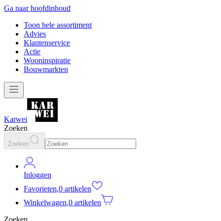
Ga naar hoofdinhoud
Toon hele assortiment
Advies
Klantenservice
Actie
Wooninspiratie
Bouwmarkten
Karwei
Zoeken
Zoeken
Inloggen
Favorieten
,
0 artikelen
Winkelwagen
,
0 artikelen
Zoeken