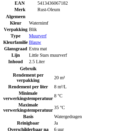
EAN
5413436067182
Merk
Rust-Oleum
Algemeen
Kleur
Waternimf
Verpakking
Blik
Type
Muurverf
Kleurfamilie
Blauw
Glansgraad
Extra mat
Lijn
Little Stars muurverf
Inhoud
2.5 Liter
Gebruik
Rendement per
20 m²
verpakking
Rendement per liter
8 m²/L
Minimale
8 °C
verwerkingstemperatuur
Maximale
35 °C
verwerkingstemperatuur
Basis
Watergedragen
Reinigbaar
Ja
Overschilderbaar na
6 uur