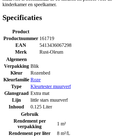
kinderkamer en speelkamer.
Specificaties
Product
Productnummer
161719
EAN
5413436067298
Merk
Rust-Oleum
Algemeen
Verpakking
Blik
Kleur
Rozenbed
Kleurfamilie
Roze
Type
Kleurtester muurverf
Glansgraad
Extra mat
Lijn
little stars muurverf
Inhoud
0.125 Liter
Gebruik
Rendement per
1 m²
verpakking
Rendement per liter
8 m²/L