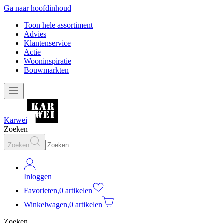
Ga naar hoofdinhoud
Toon hele assortiment
Advies
Klantenservice
Actie
Wooninspiratie
Bouwmarkten
Karwei
Zoeken
Zoeken
Inloggen
Favorieten
,
0 artikelen
Winkelwagen
,
0 artikelen
Zoeken