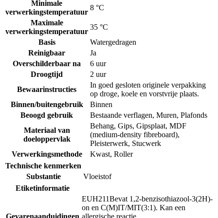
Minimale
8 °C
verwerkingstemperatuur
Maximale
35 °C
verwerkingstemperatuur
Basis
Watergedragen
Reinigbaar
Ja
Overschilderbaar na
6 uur
Droogtijd
2 uur
In goed gesloten originele verpakking
Bewaarinstructies
op droge, koele en vorstvrije plaats.
Binnen/buitengebruik
Binnen
Beoogd gebruik
Bestaande verflagen
,
Muren
,
Plafonds
Behang
,
Gips
,
Gipsplaat
,
MDF
Materiaal van
(medium-density fibreboard)
,
doeloppervlak
Pleisterwerk
,
Stucwerk
Verwerkingsmethode
Kwast
,
Roller
Technische kenmerken
Substantie
Vloeistof
Etiketinformatie
EUH211
Bevat 1,2-benzisothiazool-3(2H)-
on en C(M)IT/MIT(3:1). Kan een
Gevarenaanduidingen
allergische reactie