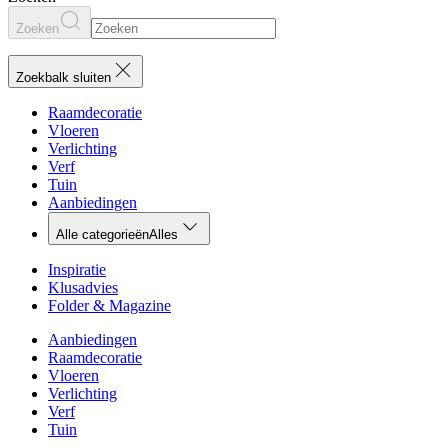
Zoeken
Zoekbalk sluiten
Raamdecoratie
Vloeren
Verlichting
Verf
Tuin
Aanbiedingen
Alle categorieën
Alles
Inspiratie
Klusadvies
Folder & Magazine
Aanbiedingen
Raamdecoratie
Vloeren
Verlichting
Verf
Tuin