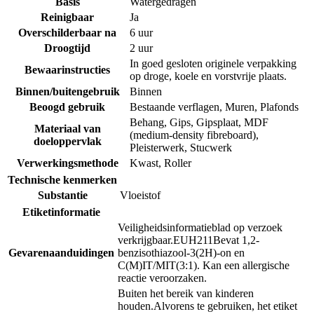
Basis
Watergedragen
Reinigbaar
Ja
Overschilderbaar na
6 uur
Droogtijd
2 uur
In goed gesloten originele verpakking
Bewaarinstructies
op droge, koele en vorstvrije plaats.
Binnen/buitengebruik
Binnen
Beoogd gebruik
Bestaande verflagen
,
Muren
,
Plafonds
Behang
,
Gips
,
Gipsplaat
,
MDF
Materiaal van
(medium-density fibreboard)
,
doeloppervlak
Pleisterwerk
,
Stucwerk
Verwerkingsmethode
Kwast
,
Roller
Technische kenmerken
Substantie
Vloeistof
Etiketinformatie
Veiligheidsinformatieblad op verzoek
verkrijgbaar.
EUH211
Bevat 1,2-
Gevarenaanduidingen
benzisothiazool-3(2H)-on en
C(M)IT/MIT(3:1). Kan een allergische
reactie veroorzaken.
Buiten het bereik van kinderen
houden.
Alvorens te gebruiken, het etiket