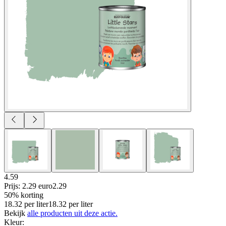
4.59
Prijs: 2.29 euro
2
.
29
50% korting
18.32
per
liter
18.32
per
liter
Bekijk
alle producten uit deze actie.
Kleur
: