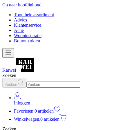
Ga naar hoofdinhoud
Toon hele assortiment
Advies
Klantenservice
Actie
Wooninspiratie
Bouwmarkten
Karwei
Zoeken
Zoeken
Inloggen
Favorieten
,
0 artikelen
Winkelwagen
,
0 artikelen
Zoeken