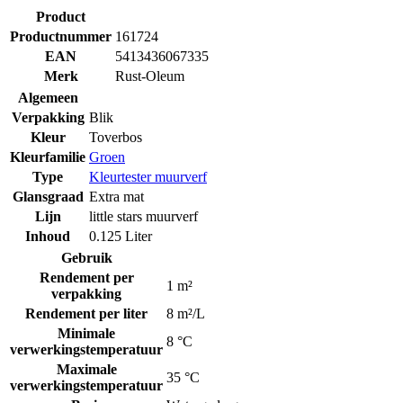
Product
Productnummer
161724
EAN
5413436067335
Merk
Rust-Oleum
Algemeen
Verpakking
Blik
Kleur
Toverbos
Kleurfamilie
Groen
Type
Kleurtester muurverf
Glansgraad
Extra mat
Lijn
little stars muurverf
Inhoud
0.125 Liter
Gebruik
Rendement per
1 m²
verpakking
Rendement per liter
8 m²/L
Minimale
8 °C
verwerkingstemperatuur
Maximale
35 °C
verwerkingstemperatuur