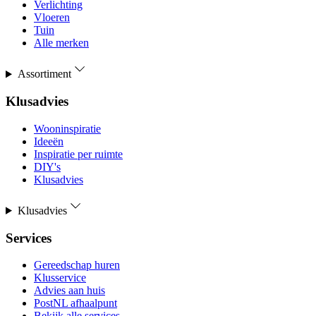
Verlichting
Vloeren
Tuin
Alle merken
Assortiment
Klusadvies
Wooninspiratie
Ideeën
Inspiratie per ruimte
DIY's
Klusadvies
Klusadvies
Services
Gereedschap huren
Klusservice
Advies aan huis
PostNL afhaalpunt
Bekijk alle services