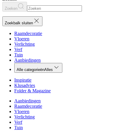
Zoeken
Zoekbalk sluiten
Raamdecoratie
Vloeren
Verlichting
Verf
Tuin
Aanbiedingen
Alle categorieën
Alles
Inspiratie
Klusadvies
Folder & Magazine
Aanbiedingen
Raamdecoratie
Vloeren
Verlichting
Verf
Tuin