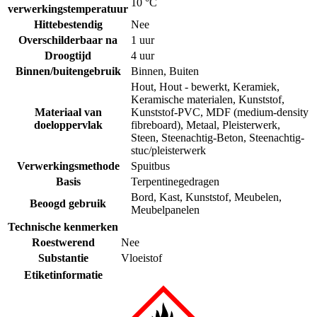
10 °C
verwerkingstemperatuur
Hittebestendig
Nee
Overschilderbaar na
1 uur
Droogtijd
4 uur
Binnen/buitengebruik
Binnen
,
Buiten
Hout
,
Hout - bewerkt
,
Keramiek
,
Keramische materialen
,
Kunststof
,
Materiaal van
Kunststof-PVC
,
MDF (medium-density
doeloppervlak
fibreboard)
,
Metaal
,
Pleisterwerk
,
Steen
,
Steenachtig-Beton
,
Steenachtig-
stuc/pleisterwerk
Verwerkingsmethode
Spuitbus
Basis
Terpentinegedragen
Bord
,
Kast
,
Kunststof
,
Meubelen
,
Beoogd gebruik
Meubelpanelen
Technische kenmerken
Roestwerend
Nee
Substantie
Vloeistof
Etiketinformatie