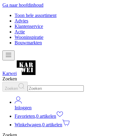
Ga naar hoofdinhoud
Toon hele assortiment
Advies
Klantenservice
Actie
Wooninspiratie
Bouwmarkten
Karwei
Zoeken
Zoeken
Inloggen
Favorieten
,
0 artikelen
Winkelwagen
,
0 artikelen
Zoeken