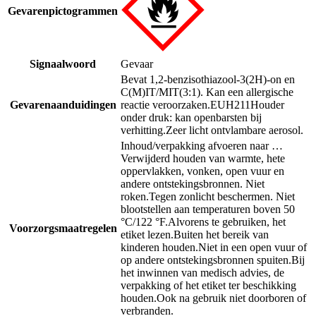
Gevarenpictogrammen
Signaalwoord
Gevaar
Bevat 1,2-benzisothiazool-3(2H)-on en
C(M)IT/MIT(3:1). Kan een allergische
Gevarenaanduidingen
reactie veroorzaken.
EUH211
Houder
onder druk: kan openbarsten bij
verhitting.
Zeer licht ontvlambare aerosol.
Inhoud/verpakking afvoeren naar …
Verwijderd houden van warmte, hete
oppervlakken, vonken, open vuur en
andere ontstekingsbronnen. Niet
roken.
Tegen zonlicht beschermen. Niet
blootstellen aan temperaturen boven 50
°C/122 °F.
Alvorens te gebruiken, het
Voorzorgsmaatregelen
etiket lezen.
Buiten het bereik van
kinderen houden.
Niet in een open vuur of
op andere ontstekingsbronnen spuiten.
Bij
het inwinnen van medisch advies, de
verpakking of het etiket ter beschikking
houden.
Ook na gebruik niet doorboren of
verbranden.