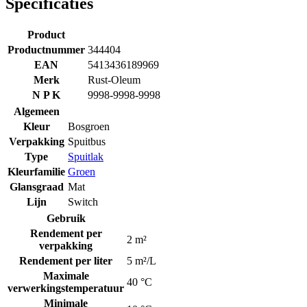
Specificaties
Product
Productnummer
344404
EAN
5413436189969
Merk
Rust-Oleum
N P K
9998-9998-9998
Algemeen
Kleur
Bosgroen
Verpakking
Spuitbus
Type
Spuitlak
Kleurfamilie
Groen
Glansgraad
Mat
Lijn
Switch
Gebruik
Rendement per
2 m²
verpakking
Rendement per liter
5 m²/L
Maximale
40 °C
verwerkingstemperatuur
Minimale