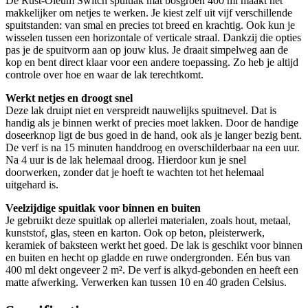
De Rust-Oleum Switch spuitlak mat bosgroen 400 ml maakt het
makkelijker om netjes te werken. Je kiest zelf uit vijf verschillende
spuitstanden: van smal en precies tot breed en krachtig. Ook kun je
wisselen tussen een horizontale of verticale straal. Dankzij die opties
pas je de spuitvorm aan op jouw klus. Je draait simpelweg aan de
kop en bent direct klaar voor een andere toepassing. Zo heb je altijd
controle over hoe en waar de lak terechtkomt.
Werkt netjes en droogt snel
Deze lak druipt niet en verspreidt nauwelijks spuitnevel. Dat is
handig als je binnen werkt of precies moet lakken. Door de handige
doseerknop ligt de bus goed in de hand, ook als je langer bezig bent.
De verf is na 15 minuten handdroog en overschilderbaar na een uur.
Na 4 uur is de lak helemaal droog. Hierdoor kun je snel
doorwerken, zonder dat je hoeft te wachten tot het helemaal
uitgehard is.
Veelzijdige spuitlak voor binnen en buiten
Je gebruikt deze spuitlak op allerlei materialen, zoals hout, metaal,
kunststof, glas, steen en karton. Ook op beton, pleisterwerk,
keramiek of baksteen werkt het goed. De lak is geschikt voor binnen
en buiten en hecht op gladde en ruwe ondergronden. Eén bus van
400 ml dekt ongeveer 2 m². De verf is alkyd-gebonden en heeft een
matte afwerking. Verwerken kan tussen 10 en 40 graden Celsius.