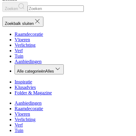
Zoeken
Zoekbalk sluiten
Raamdecoratie
Vloeren
Verlichting
Verf
Tuin
Aanbiedingen
Alle categorieën
Alles
Inspiratie
Klusadvies
Folder & Magazine
Aanbiedingen
Raamdecoratie
Vloeren
Verlichting
Verf
Tuin