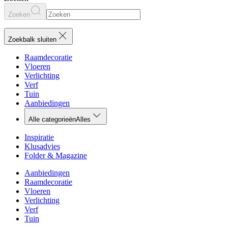
Zoeken
Zoekbalk sluiten
Raamdecoratie
Vloeren
Verlichting
Verf
Tuin
Aanbiedingen
Alle categorieën
Alles
Inspiratie
Klusadvies
Folder & Magazine
Aanbiedingen
Raamdecoratie
Vloeren
Verlichting
Verf
Tuin