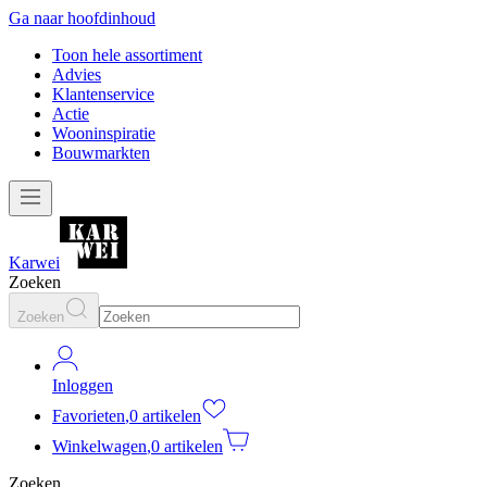
Ga naar hoofdinhoud
Toon hele assortiment
Advies
Klantenservice
Actie
Wooninspiratie
Bouwmarkten
Karwei
Zoeken
Zoeken
Inloggen
Favorieten
,
0 artikelen
Winkelwagen
,
0 artikelen
Zoeken