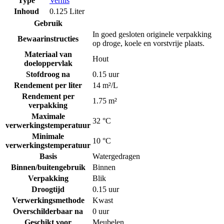
Type
Vernis
Inhoud
0.125 Liter
Gebruik
In goed gesloten originele verpakking
Bewaarinstructies
op droge, koele en vorstvrije plaats.
Materiaal van
Hout
doeloppervlak
Stofdroog na
0.15 uur
Rendement per liter
14 m²/L
Rendement per
1.75 m²
verpakking
Maximale
32 °C
verwerkingstemperatuur
Minimale
10 °C
verwerkingstemperatuur
Basis
Watergedragen
Binnen/buitengebruik
Binnen
Verpakking
Blik
Droogtijd
0.15 uur
Verwerkingsmethode
Kwast
Overschilderbaar na
0 uur
Geschikt voor
Meubelen