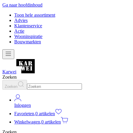
Ga naar hoofdinhoud
Toon hele assortiment
Advies
Klantenservice
Actie
Wooninspiratie
Bouwmarkten
Karwei
Zoeken
Zoeken
Inloggen
Favorieten
,
0 artikelen
Winkelwagen
,
0 artikelen
Zoeken