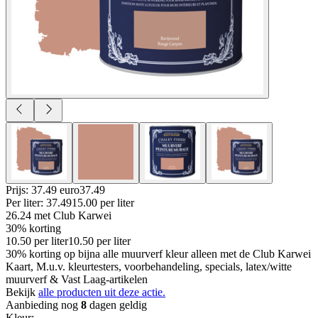
Prijs: 37.49 euro
37
.
49
Per
liter
:
37.49
15.00
per
liter
26.24
met Club Karwei
30% korting
10.50
per
liter
10.50
per
liter
30% korting op bijna alle muurverf kleur alleen met de Club Karwei
Kaart, M.u.v. kleurtesters, voorbehandeling, specials, latex/witte
muurverf & Vast Laag-artikelen
Bekijk
alle producten uit deze actie.
Aanbieding nog
8
dagen geldig
Kleur
: