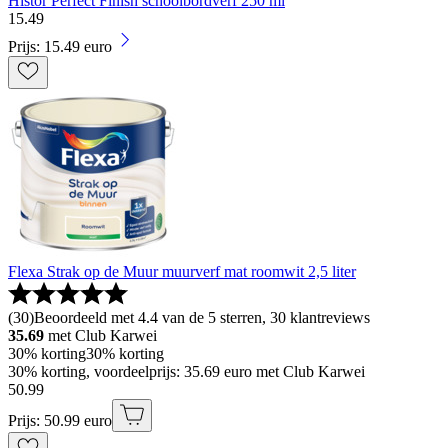
Histor Perfect Finish schoolbordverf 250 ml
15
.
49
Prijs: 15.49 euro
Flexa Strak op de Muur muurverf mat roomwit 2,5 liter
(
30
)
Beoordeeld met 4.4 van de 5 sterren, 30 klantreviews
35.69
met Club Karwei
30% korting
30% korting
30% korting, voordeelprijs: 35.69 euro met Club Karwei
50
.
99
Prijs: 50.99 euro