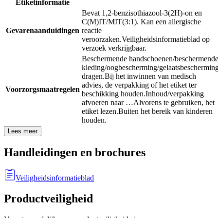
Etiketinformatie
Bevat 1,2-benzisothiazool-3(2H)-on en
C(M)IT/MIT(3:1). Kan een allergische
Gevarenaanduidingen
reactie
veroorzaken.
Veiligheidsinformatieblad op
verzoek verkrijgbaar.
Beschermende handschoenen/beschermend
kleding/oogbescherming/gelaatsbeschermin
dragen.
Bij het inwinnen van medisch
advies, de verpakking of het etiket ter
Voorzorgsmaatregelen
beschikking houden.
Inhoud/verpakking
afvoeren naar …
Alvorens te gebruiken, het
etiket lezen.
Buiten het bereik van kinderen
houden.
Lees meer
Handleidingen en brochures
Veiligheidsinformatieblad
Productveiligheid