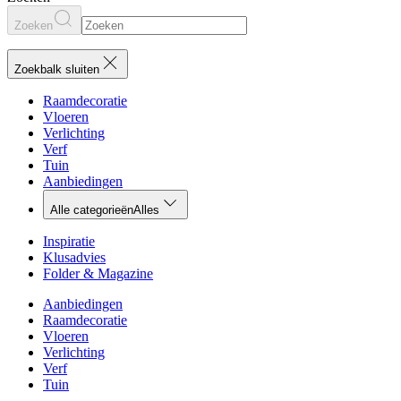
Zoeken
Zoekbalk sluiten
Raamdecoratie
Vloeren
Verlichting
Verf
Tuin
Aanbiedingen
Alle categorieën
Alles
Inspiratie
Klusadvies
Folder & Magazine
Aanbiedingen
Raamdecoratie
Vloeren
Verlichting
Verf
Tuin