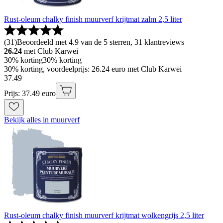
Rust-oleum chalky finish muurverf krijtmat zalm 2,5 liter
(
31
)
Beoordeeld met 4.9 van de 5 sterren, 31 klantreviews
26.24
met Club Karwei
30% korting
30% korting
30% korting, voordeelprijs: 26.24 euro met Club Karwei
37
.
49
Prijs: 37.49 euro
Bekijk alles in muurverf
Rust-oleum chalky finish muurverf krijtmat wolkengrijs 2,5 liter