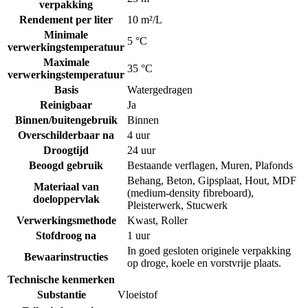
verpakking
Rendement per liter
10 m²/L
Minimale
5 °C
verwerkingstemperatuur
Maximale
35 °C
verwerkingstemperatuur
Basis
Watergedragen
Reinigbaar
Ja
Binnen/buitengebruik
Binnen
Overschilderbaar na
4 uur
Droogtijd
24 uur
Beoogd gebruik
Bestaande verflagen
,
Muren
,
Plafonds
Behang
,
Beton
,
Gipsplaat
,
Hout
,
MDF
Materiaal van
(medium-density fibreboard)
,
doeloppervlak
Pleisterwerk
,
Stucwerk
Verwerkingsmethode
Kwast
,
Roller
Stofdroog na
1 uur
In goed gesloten originele verpakking
Bewaarinstructies
op droge, koele en vorstvrije plaats.
Technische kenmerken
Substantie
Vloeistof