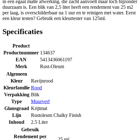
in een egaal matte afwerking, die zacht aanvoelt maar toch bijzonder
duurzaam is. Een blik van 2,5 liter heeft een rendement van 25 m2
per laag, is overschilderbaar na 1 uur en te reinigen met water. Eerst
een kleur testen? Gebruik een kleurtester van 125ml.
Specificaties
Product
Productnummer
134637
EAN
5413436061197
Merk
Rust-Oleum
Algemeen
Kleur
Ravijnrood
Kleurfamilie
Rood
Verpakking
Blik
Type
Muurverf
Glansgraad
Krijtmat
Lijn
Rustoleum Chalky Finish
Inhoud
2.5 Liter
Gebruik
Rendement per
25 m²