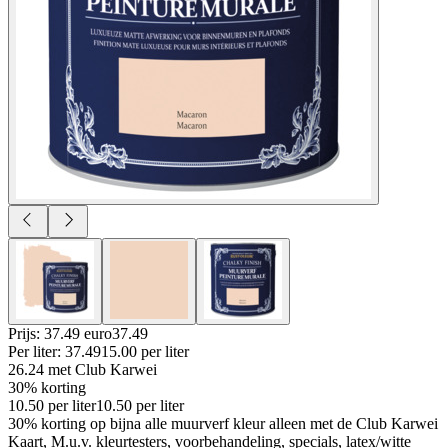
Prijs: 37.49 euro
37
.
49
Per
liter
:
37.49
15.00
per
liter
26.24
met Club Karwei
30% korting
10.50
per
liter
10.50
per
liter
30% korting op bijna alle muurverf kleur alleen met de Club Karwei
Kaart, M.u.v. kleurtesters, voorbehandeling, specials, latex/witte