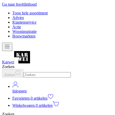
Ga naar hoofdinhoud
Toon hele assortiment
Advies
Klantenservice
Actie
Wooninspiratie
Bouwmarkten
Karwei
Zoeken
Zoeken
Inloggen
Favorieten
,
0 artikelen
Winkelwagen
,
0 artikelen
Zoeken