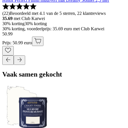
Histor Perfect Finish muurverf mat Dreamy Sonnet 2,5 liter
(
22
)
Beoordeeld met 4.1 van de 5 sterren, 22 klantreviews
35.69
met Club Karwei
30% korting
30% korting
30% korting, voordeelprijs: 35.69 euro met Club Karwei
50
.
99
Prijs: 50.99 euro
Vaak samen gekocht