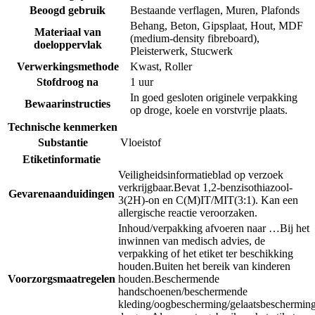
Beoogd gebruik
Bestaande verflagen
,
Muren
,
Plafonds
Behang
,
Beton
,
Gipsplaat
,
Hout
,
MDF
Materiaal van
(medium-density fibreboard)
,
doeloppervlak
Pleisterwerk
,
Stucwerk
Verwerkingsmethode
Kwast
,
Roller
Stofdroog na
1 uur
In goed gesloten originele verpakking
Bewaarinstructies
op droge, koele en vorstvrije plaats.
Technische kenmerken
Substantie
Vloeistof
Etiketinformatie
Veiligheidsinformatieblad op verzoek
verkrijgbaar.
Bevat 1,2-benzisothiazool-
Gevarenaanduidingen
3(2H)-on en C(M)IT/MIT(3:1). Kan een
allergische reactie veroorzaken.
Inhoud/verpakking afvoeren naar …
Bij het
inwinnen van medisch advies, de
verpakking of het etiket ter beschikking
houden.
Buiten het bereik van kinderen
Voorzorgsmaatregelen
houden.
Beschermende
handschoenen/beschermende
kleding/oogbescherming/gelaatsbeschermin