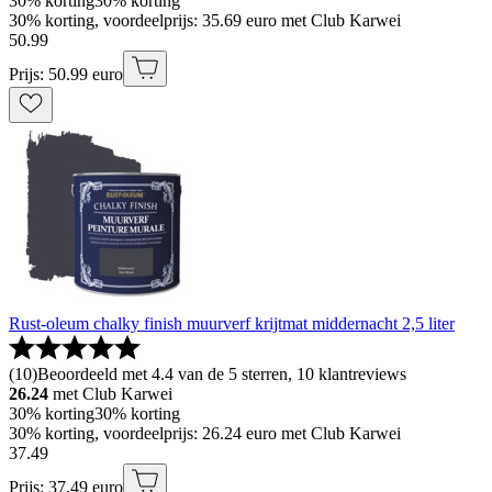
30% korting
30% korting
30% korting, voordeelprijs: 35.69 euro met Club Karwei
50
.
99
Prijs: 50.99 euro
Rust-oleum chalky finish muurverf krijtmat middernacht 2,5 liter
(
10
)
Beoordeeld met 4.4 van de 5 sterren, 10 klantreviews
26.24
met Club Karwei
30% korting
30% korting
30% korting, voordeelprijs: 26.24 euro met Club Karwei
37
.
49
Prijs: 37.49 euro