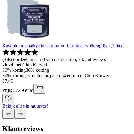
Rust-oleum chalky finish muurverf krijtmat wolkengrijs 2,5 liter
(
3
)
Beoordeeld met 5.0 van de 5 sterren, 3 klantreviews
26.24
met Club Karwei
30% korting
30% korting
30% korting, voordeelprijs: 26.24 euro met Club Karwei
37
.
49
Prijs: 37.49 euro
Bekijk alles in muurverf
Klantreviews