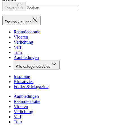
Zoeken
Zoekbalk sluiten
Raamdecoratie
Vloeren
Verlichting
Verf
Tuin
Aanbiedingen
Alle categorieën
Alles
Inspiratie
Klusadvies
Folder & Magazine
Aanbiedingen
Raamdecoratie
Vloeren
Verlichting
Verf
Tuin