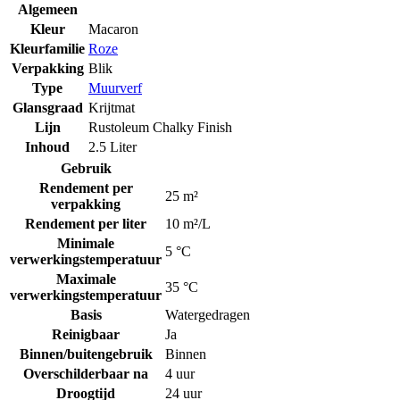
Algemeen
Kleur
Macaron
Kleurfamilie
Roze
Verpakking
Blik
Type
Muurverf
Glansgraad
Krijtmat
Lijn
Rustoleum Chalky Finish
Inhoud
2.5 Liter
Gebruik
Rendement per
25 m²
verpakking
Rendement per liter
10 m²/L
Minimale
5 °C
verwerkingstemperatuur
Maximale
35 °C
verwerkingstemperatuur
Basis
Watergedragen
Reinigbaar
Ja
Binnen/buitengebruik
Binnen
Overschilderbaar na
4 uur
Droogtijd
24 uur