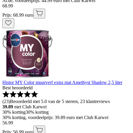
Actie, voordeelprijs: 44.99 euro met Club Karwei
68
.
99
Prijs: 68.99 euro
Histor MY Color muurverf extra mat Amethyst Shadow 2,5 liter
Best beoordeeld
(
23
)
Beoordeeld met 5.0 van de 5 sterren, 23 klantreviews
39.89
met Club Karwei
30% korting
30% korting
30% korting, voordeelprijs: 39.89 euro met Club Karwei
56
.
99
Prijs: 56.99 euro