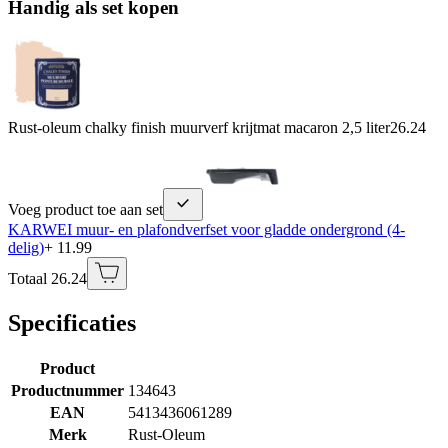
Handig als set kopen
Rust-oleum chalky finish muurverf krijtmat macaron 2,5 liter
26.24
Voeg product toe aan set
KARWEI muur- en plafondverfset voor gladde ondergrond (4-
delig)
+ 11.99
Totaal 26.24
Specificaties
Product
Productnummer
134643
EAN
5413436061289
Merk
Rust-Oleum