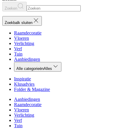
Zoeken
Zoekbalk sluiten
Raamdecoratie
Vloeren
Verlichting
Verf
Tuin
Aanbiedingen
Alle categorieën
Alles
Inspiratie
Klusadvies
Folder & Magazine
Aanbiedingen
Raamdecoratie
Vloeren
Verlichting
Verf
Tuin