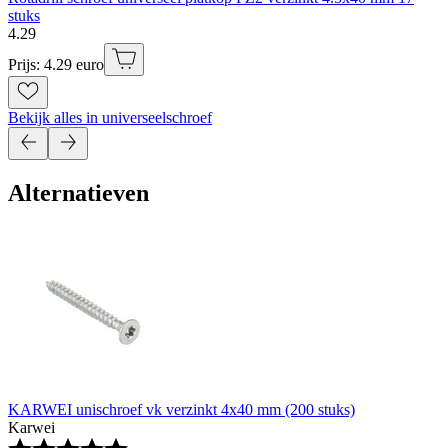
stuks
4
.
29
Prijs: 4.29 euro
Bekijk alles in universeelschroef
Alternatieven
KARWEI unischroef vk verzinkt 4x40 mm (200 stuks)
Karwei