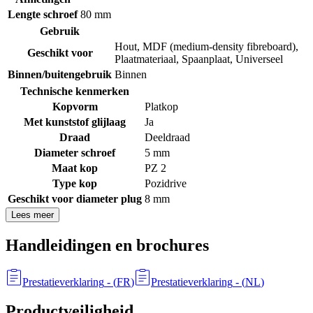
Lengte schroef
80 mm
Gebruik
Hout
,
MDF (medium-density fibreboard)
,
Geschikt voor
Plaatmateriaal
,
Spaanplaat
,
Universeel
Binnen/buitengebruik
Binnen
Technische kenmerken
Kopvorm
Platkop
Met kunststof glijlaag
Ja
Draad
Deeldraad
Diameter schroef
5 mm
Maat kop
PZ 2
Type kop
Pozidrive
Geschikt voor diameter plug
8 mm
Lees meer
Handleidingen en brochures
Prestatieverklaring
- (
FR
)
Prestatieverklaring
- (
NL
)
Productveiligheid