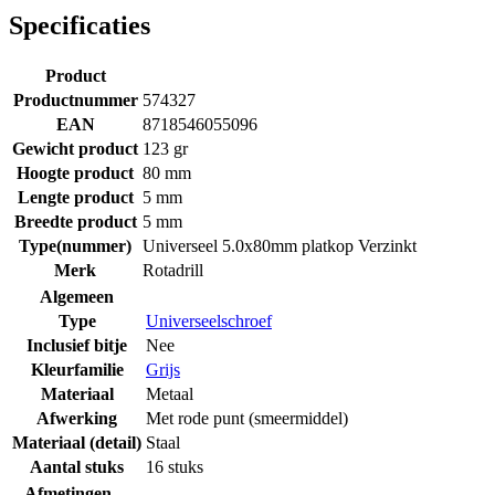
Specificaties
Product
Productnummer
574327
EAN
8718546055096
Gewicht product
123 gr
Hoogte product
80 mm
Lengte product
5 mm
Breedte product
5 mm
Type(nummer)
Universeel 5.0x80mm platkop Verzinkt
Merk
Rotadrill
Algemeen
Type
Universeelschroef
Inclusief bitje
Nee
Kleurfamilie
Grijs
Materiaal
Metaal
Afwerking
Met rode punt (smeermiddel)
Materiaal (detail)
Staal
Aantal stuks
16 stuks
Afmetingen