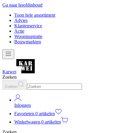
Ga naar hoofdinhoud
Toon hele assortiment
Advies
Klantenservice
Actie
Wooninspiratie
Bouwmarkten
Karwei
Zoeken
Zoeken
Inloggen
Favorieten
,
0 artikelen
Winkelwagen
,
0 artikelen
Zoeken