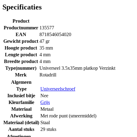
Specificaties
Product
Productnummer
135577
EAN
8718546054020
Gewicht product
47 gr
Hoogte product
35 mm
Lengte product
4 mm
Breedte product
4 mm
Type(nummer)
Universeel 3.5x35mm platkop Verzinkt
Merk
Rotadrill
Algemeen
Type
Universeelschroef
Inclusief bitje
Nee
Kleurfamilie
Grijs
Materiaal
Metaal
Afwerking
Met rode punt (smeermiddel)
Materiaal (detail)
Staal
Aantal stuks
29 stuks
Afmetingen