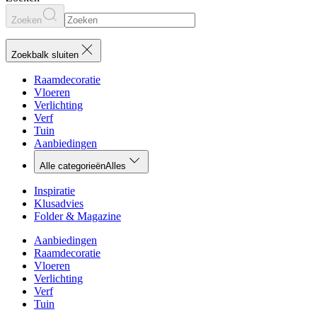
Zoeken
Zoekbalk sluiten
Raamdecoratie
Vloeren
Verlichting
Verf
Tuin
Aanbiedingen
Alle categorieën
Alles
Inspiratie
Klusadvies
Folder & Magazine
Aanbiedingen
Raamdecoratie
Vloeren
Verlichting
Verf
Tuin