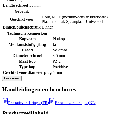
Lengte schroef
35 mm
Gebruik
Hout
,
MDF (medium-density fibreboard)
,
Geschikt voor
Plaatmateriaal
,
Spaanplaat
,
Universeel
Binnen/buitengebruik
Binnen
Technische kenmerken
Kopvorm
Platkop
Met kunststof glijlaag
Ja
Draad
Voldraad
Diameter schroef
3.5 mm
Maat kop
PZ 2
Type kop
Pozidrive
Geschikt voor diameter plug
5 mm
Lees meer
Handleidingen en brochures
Prestatieverklaring
- (
FR
)
Prestatieverklaring
- (
NL
)
Productveiligheid