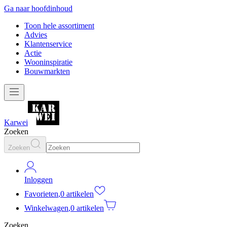
Ga naar hoofdinhoud
Toon hele assortiment
Advies
Klantenservice
Actie
Wooninspiratie
Bouwmarkten
Karwei
Zoeken
Zoeken
Inloggen
Favorieten
,
0 artikelen
Winkelwagen
,
0 artikelen
Zoeken