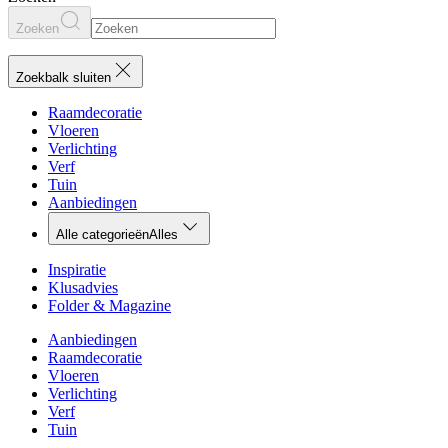
Zoeken
Zoekbalk sluiten
Raamdecoratie
Vloeren
Verlichting
Verf
Tuin
Aanbiedingen
Alle categorieën
Alles
Inspiratie
Klusadvies
Folder & Magazine
Aanbiedingen
Raamdecoratie
Vloeren
Verlichting
Verf
Tuin