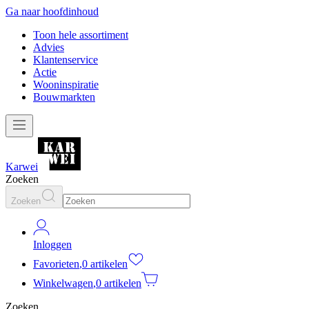
Ga naar hoofdinhoud
Toon hele assortiment
Advies
Klantenservice
Actie
Wooninspiratie
Bouwmarkten
Karwei
Zoeken
Zoeken
Inloggen
Favorieten
,
0 artikelen
Winkelwagen
,
0 artikelen
Zoeken