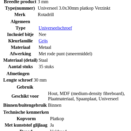
Breedte product
3 mm
Type(nummer)
Universeel 3.0x30mm platkop Verzinkt
Merk
Rotadrill
Algemeen
Type
Universeelschroef
Inclusief bitje
Nee
Kleurfamilie
Grijs
Materiaal
Metaal
Afwerking
Met rode punt (smeermiddel)
Materiaal (detail)
Staal
Aantal stuks
35 stuks
Afmetingen
Lengte schroef
30 mm
Gebruik
Hout
,
MDF (medium-density fibreboard)
,
Geschikt voor
Plaatmateriaal
,
Spaanplaat
,
Universeel
Binnen/buitengebruik
Binnen
Technische kenmerken
Kopvorm
Platkop
Met kunststof glijlaag
Ja