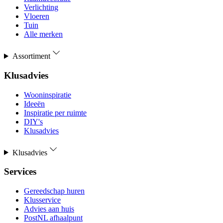
Verlichting
Vloeren
Tuin
Alle merken
Assortiment
Klusadvies
Wooninspiratie
Ideeën
Inspiratie per ruimte
DIY's
Klusadvies
Klusadvies
Services
Gereedschap huren
Klusservice
Advies aan huis
PostNL afhaalpunt