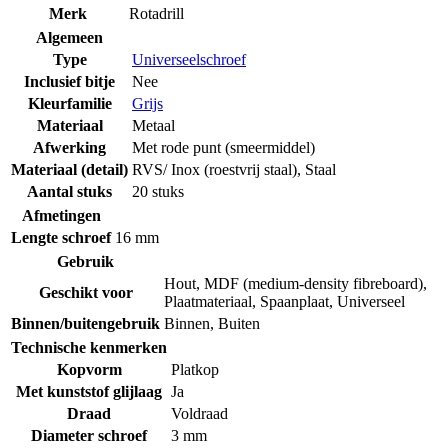
Merk
Rotadrill
Algemeen
Type
Universeelschroef
Inclusief bitje
Nee
Kleurfamilie
Grijs
Materiaal
Metaal
Afwerking
Met rode punt (smeermiddel)
Materiaal (detail)
RVS/ Inox (roestvrij staal)
,
Staal
Aantal stuks
20 stuks
Afmetingen
Lengte schroef
16 mm
Gebruik
Hout
,
MDF (medium-density fibreboard)
,
Geschikt voor
Plaatmateriaal
,
Spaanplaat
,
Universeel
Binnen/buitengebruik
Binnen
,
Buiten
Technische kenmerken
Kopvorm
Platkop
Met kunststof glijlaag
Ja
Draad
Voldraad
Diameter schroef
3 mm