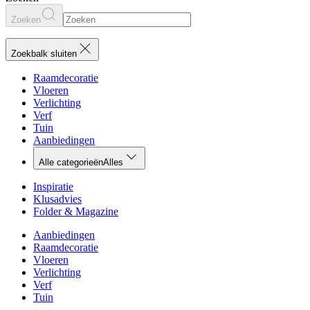
Zoeken
Zoekbalk sluiten
Raamdecoratie
Vloeren
Verlichting
Verf
Tuin
Aanbiedingen
Alle categorieën
Alles
Inspiratie
Klusadvies
Folder & Magazine
Aanbiedingen
Raamdecoratie
Vloeren
Verlichting
Verf
Tuin