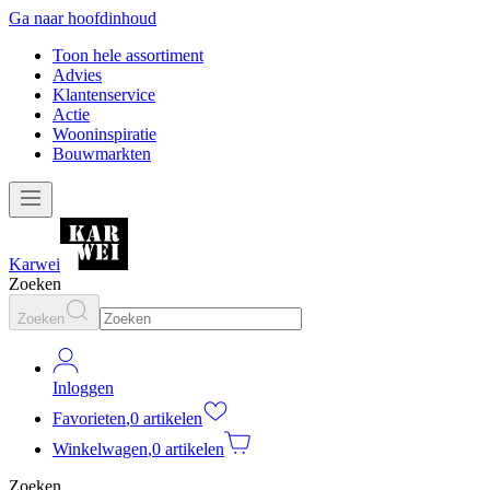
Ga naar hoofdinhoud
Toon hele assortiment
Advies
Klantenservice
Actie
Wooninspiratie
Bouwmarkten
Karwei
Zoeken
Zoeken
Inloggen
Favorieten
,
0 artikelen
Winkelwagen
,
0 artikelen
Zoeken