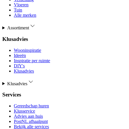
Vloeren
Tuin
Alle merken
Assortiment
Klusadvies
Wooninspiratie
Ideeën
Inspiratie per ruimte
DIY's
Klusadvies
Klusadvies
Services
Gereedschap huren
Klusservice
Advies aan huis
PostNL afhaalpunt
Bekijk alle services