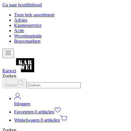
Ga naar hoofdinhoud
Toon hele assortiment
Advies
Klantenservice
Actie
Wooninspiratie
Bouwmarkten
Karwei
Zoeken
Zoeken
Inloggen
Favorieten
,
0 artikelen
Winkelwagen
,
0 artikelen
Zoeken