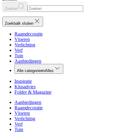
Zoeken
Zoekbalk sluiten
Raamdecoratie
Vloeren
Verlichting
Verf
Tuin
Aanbiedingen
Alle categorieën
Alles
Inspiratie
Klusadvies
Folder & Magazine
Aanbiedingen
Raamdecoratie
Vloeren
Verlichting
Verf
Tuin