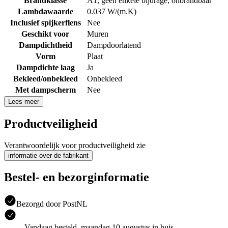
Brandklasse
A1, geen enkele bijdrage, onbrandbaar
Lambdawaarde
0.037 W/(m.K)
Inclusief spijkerflens
Nee
Geschikt voor
Muren
Dampdichtheid
Dampdoorlatend
Vorm
Plaat
Dampdichte laag
Ja
Bekleed/onbekleed
Onbekleed
Met dampscherm
Nee
Lees meer
Productveiligheid
Verantwoordelijk voor productveiligheid zie
informatie over de fabrikant
Bestel- en bezorginformatie
Bezorgd door PostNL
Vandaag besteld, maandag 10 augustus in huis