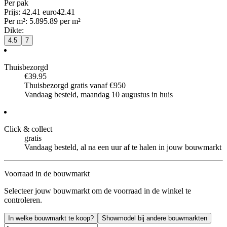
Per
pak
Prijs: 42.41 euro
42
.
41
Per
m²
:
5.89
5.89
per
m²
Dikte
:
4.5
7
Thuisbezorgd
€39.95
Thuisbezorgd gratis vanaf €950
Vandaag besteld, maandag 10 augustus in huis
Click & collect
gratis
Vandaag besteld, al na een uur af te halen in jouw bouwmarkt
Voorraad in de bouwmarkt
Selecteer jouw bouwmarkt om de voorraad in de winkel te
controleren.
In welke bouwmarkt te koop?
Showmodel bij andere bouwmarkten