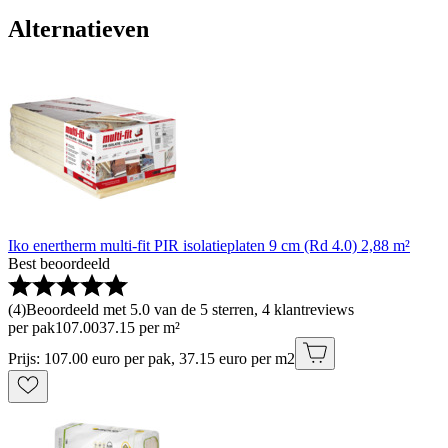
Alternatieven
Iko enertherm multi-fit PIR isolatieplaten 9 cm (Rd 4.0) 2,88 m²
Best beoordeeld
(
4
)
Beoordeeld met 5.0 van de 5 sterren, 4 klantreviews
per pak
107
.
00
37.15 per m²
Prijs: 107.00 euro per pak, 37.15 euro per m2