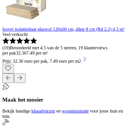
Isover isolatieplaat glaswol 120x60 cm, dikte 8 cm (Rd 2.2) 4,3 m²
Veel verkocht
(
19
)
Beoordeeld met 4.5 van de 5 sterren, 19 klantreviews
per pak
32
.
36
7.49 per m²
Prijs: 32.36 euro per pak, 7.49 euro per m2
Maak het mooier
Bekijk handige
klusadviezen
en
wooninspiratie
voor jouw huis en
tuin.