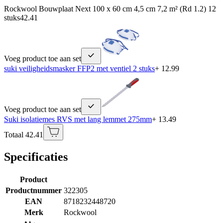
Rockwool Bouwplaat Next 100 x 60 cm 4,5 cm 7,2 m² (Rd 1.2) 12
stuks
42.41
Voeg product toe aan set
suki veiligheidsmasker FFP2 met ventiel 2 stuks
+ 12.99
Voeg product toe aan set
Suki isolatiemes RVS met lang lemmet 275mm
+ 13.49
Totaal 42.41
Specificaties
Product
Productnummer
322305
EAN
8718232448720
Merk
Rockwool