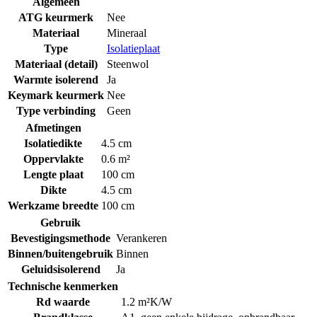
Algemeen
ATG keurmerk
Nee
Materiaal
Mineraal
Type
Isolatieplaat
Materiaal (detail)
Steenwol
Warmte isolerend
Ja
Keymark keurmerk
Nee
Type verbinding
Geen
Afmetingen
Isolatiedikte
4.5 cm
Oppervlakte
0.6 m²
Lengte plaat
100 cm
Dikte
4.5 cm
Werkzame breedte
100 cm
Gebruik
Bevestigingsmethode
Verankeren
Binnen/buitengebruik
Binnen
Geluidsisolerend
Ja
Technische kenmerken
Rd waarde
1.2 m²K/W