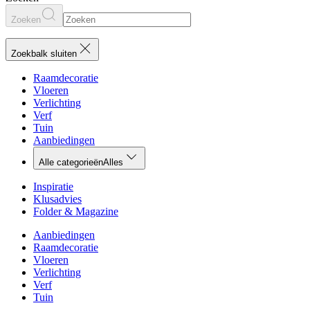
Zoeken
Zoekbalk sluiten
Raamdecoratie
Vloeren
Verlichting
Verf
Tuin
Aanbiedingen
Alle categorieën
Alles
Inspiratie
Klusadvies
Folder & Magazine
Aanbiedingen
Raamdecoratie
Vloeren
Verlichting
Verf
Tuin