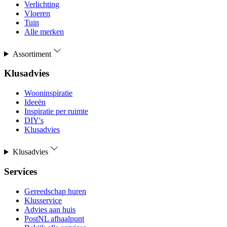
Verlichting
Vloeren
Tuin
Alle merken
Assortiment
Klusadvies
Wooninspiratie
Ideeën
Inspiratie per ruimte
DIY's
Klusadvies
Klusadvies
Services
Gereedschap huren
Klusservice
Advies aan huis
PostNL afhaalpunt