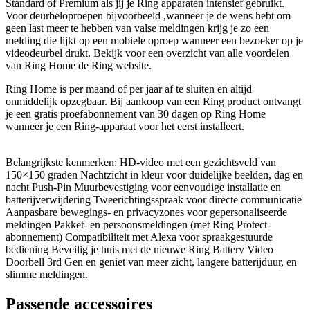
Standard of Premium als jij je Ring apparaten intensief gebruikt.
Voor deurbeloproepen bijvoorbeeld ,wanneer je de wens hebt om
geen last meer te hebben van valse meldingen krijg je zo een
melding die lijkt op een mobiele oproep wanneer een bezoeker op je
videodeurbel drukt. Bekijk voor een overzicht van alle voordelen
van Ring Home de Ring website.
Ring Home is per maand of per jaar af te sluiten en altijd
onmiddelijk opzegbaar. Bij aankoop van een Ring product ontvangt
je een gratis proefabonnement van 30 dagen op Ring Home
wanneer je een Ring-apparaat voor het eerst installeert.
Belangrijkste kenmerken: HD-video met een gezichtsveld van
150×150 graden Nachtzicht in kleur voor duidelijke beelden, dag en
nacht Push-Pin Muurbevestiging voor eenvoudige installatie en
batterijverwijdering Tweerichtingsspraak voor directe communicatie
Aanpasbare bewegings- en privacyzones voor gepersonaliseerde
meldingen Pakket- en persoonsmeldingen (met Ring Protect-
abonnement) Compatibiliteit met Alexa voor spraakgestuurde
bediening Beveilig je huis met de nieuwe Ring Battery Video
Doorbell 3rd Gen en geniet van meer zicht, langere batterijduur, en
slimme meldingen.
Passende accessoires