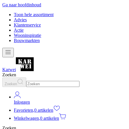
Ga naar hoofdinhoud
Toon hele assortiment
Advies
Klantenservice
Actie
Wooninspiratie
Bouwmarkten
Karwei
Zoeken
Zoeken
Inloggen
Favorieten
,
0 artikelen
Winkelwagen
,
0 artikelen
Zoeken