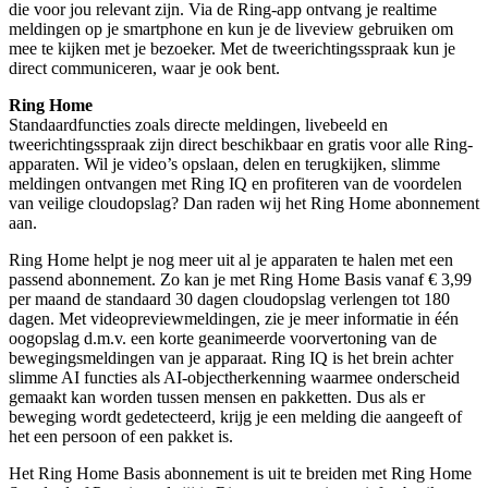
die voor jou relevant zijn. Via de Ring-app ontvang je realtime
meldingen op je smartphone en kun je de liveview gebruiken om
mee te kijken met je bezoeker. Met de tweerichtingsspraak kun je
direct communiceren, waar je ook bent.
Ring Home
Standaardfuncties zoals directe meldingen, livebeeld en
tweerichtingsspraak zijn direct beschikbaar en gratis voor alle Ring-
apparaten. Wil je video’s opslaan, delen en terugkijken, slimme
meldingen ontvangen met Ring IQ en profiteren van de voordelen
van veilige cloudopslag? Dan raden wij het Ring Home abonnement
aan.
Ring Home helpt je nog meer uit al je apparaten te halen met een
passend abonnement. Zo kan je met Ring Home Basis vanaf € 3,99
per maand de standaard 30 dagen cloudopslag verlengen tot 180
dagen. Met videopreviewmeldingen, zie je meer informatie in één
oogopslag d.m.v. een korte geanimeerde voorvertoning van de
bewegingsmeldingen van je apparaat. Ring IQ is het brein achter
slimme AI functies als AI-objectherkenning waarmee onderscheid
gemaakt kan worden tussen mensen en pakketten. Dus als er
beweging wordt gedetecteerd, krijg je een melding die aangeeft of
het een persoon of een pakket is.
Het Ring Home Basis abonnement is uit te breiden met Ring Home