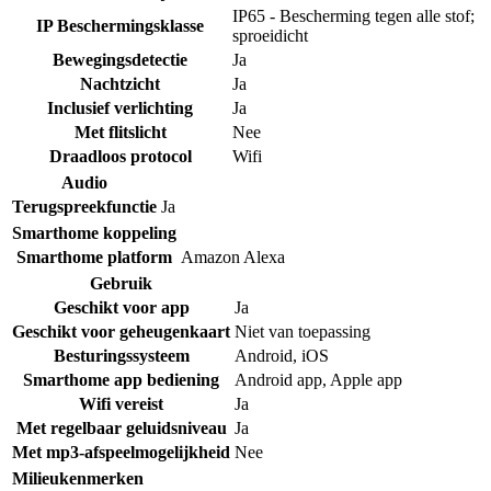
IP65 - Bescherming tegen alle stof;
IP Beschermingsklasse
sproeidicht
Bewegingsdetectie
Ja
Nachtzicht
Ja
Inclusief verlichting
Ja
Met flitslicht
Nee
Draadloos protocol
Wifi
Audio
Terugspreekfunctie
Ja
Smarthome koppeling
Smarthome platform
Amazon Alexa
Gebruik
Geschikt voor app
Ja
Geschikt voor geheugenkaart
Niet van toepassing
Besturingssysteem
Android
,
iOS
Smarthome app bediening
Android app
,
Apple app
Wifi vereist
Ja
Met regelbaar geluidsniveau
Ja
Met mp3-afspeelmogelijkheid
Nee
Milieukenmerken