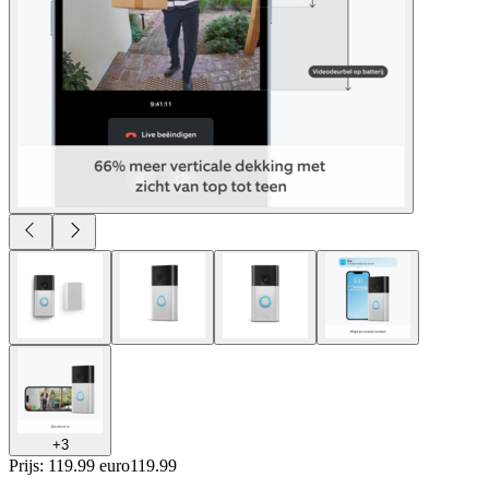
+
3
Prijs: 119.99 euro
119
.
99