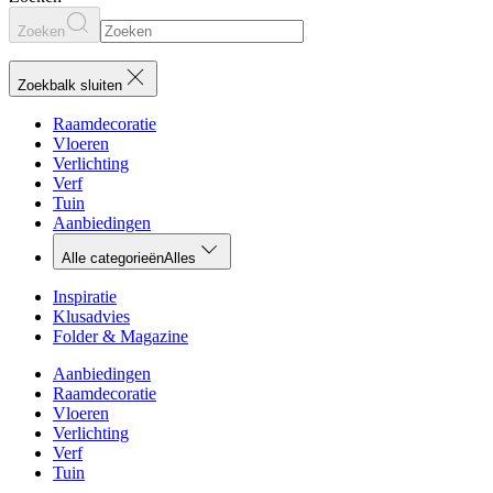
Zoeken
Zoekbalk sluiten
Raamdecoratie
Vloeren
Verlichting
Verf
Tuin
Aanbiedingen
Alle categorieën
Alles
Inspiratie
Klusadvies
Folder & Magazine
Aanbiedingen
Raamdecoratie
Vloeren
Verlichting
Verf
Tuin