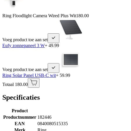
Ring Floodlight Camera Wired Plus Wit
180.00
Voeg product toe aan set
Eufy zonnepaneel 3 W
+ 49.99
Voeg product toe aan set
Ring Solar Panel USB-C wit
+ 59.99
Totaal 180.00
Specificaties
Product
Productnummer
182446
EAN
0840080515335
Merk
Ring