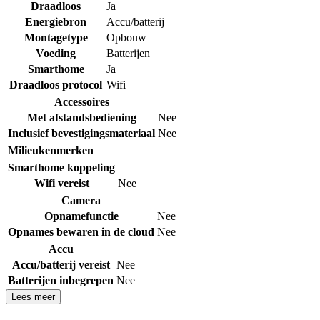
Draadloos
Ja
Energiebron
Accu/batterij
Montagetype
Opbouw
Voeding
Batterijen
Smarthome
Ja
Draadloos protocol
Wifi
Accessoires
Met afstandsbediening
Nee
Inclusief bevestigingsmateriaal
Nee
Milieukenmerken
Smarthome koppeling
Wifi vereist
Nee
Camera
Opnamefunctie
Nee
Opnames bewaren in de cloud
Nee
Accu
Accu/batterij vereist
Nee
Batterijen inbegrepen
Nee
Lees meer