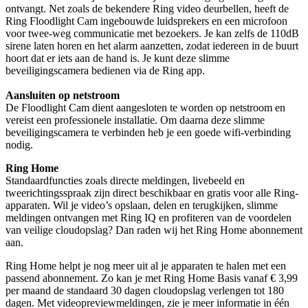
ontvangt. Net zoals de bekendere Ring video deurbellen, heeft de
Ring Floodlight Cam ingebouwde luidsprekers en een microfoon
voor twee-weg communicatie met bezoekers. Je kan zelfs de 110dB
sirene laten horen en het alarm aanzetten, zodat iedereen in de buurt
hoort dat er iets aan de hand is. Je kunt deze slimme
beveiligingscamera bedienen via de Ring app.
Aansluiten op netstroom
De Floodlight Cam dient aangesloten te worden op netstroom en
vereist een professionele installatie. Om daarna deze slimme
beveiligingscamera te verbinden heb je een goede wifi-verbinding
nodig.
Ring Home
Standaardfuncties zoals directe meldingen, livebeeld en
tweerichtingsspraak zijn direct beschikbaar en gratis voor alle Ring-
apparaten. Wil je video’s opslaan, delen en terugkijken, slimme
meldingen ontvangen met Ring IQ en profiteren van de voordelen
van veilige cloudopslag? Dan raden wij het Ring Home abonnement
aan.
Ring Home helpt je nog meer uit al je apparaten te halen met een
passend abonnement. Zo kan je met Ring Home Basis vanaf € 3,99
per maand de standaard 30 dagen cloudopslag verlengen tot 180
dagen. Met videopreviewmeldingen, zie je meer informatie in één