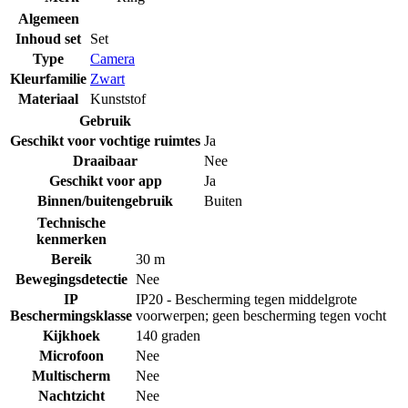
Algemeen
Inhoud set
Set
Type
Camera
Kleurfamilie
Zwart
Materiaal
Kunststof
Gebruik
Geschikt voor vochtige ruimtes
Ja
Draaibaar
Nee
Geschikt voor app
Ja
Binnen/buitengebruik
Buiten
Technische
kenmerken
Bereik
30 m
Bewegingsdetectie
Nee
IP
IP20 - Bescherming tegen middelgrote
Beschermingsklasse
voorwerpen; geen bescherming tegen vocht
Kijkhoek
140 graden
Microfoon
Nee
Multischerm
Nee
Nachtzicht
Nee