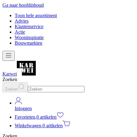
Ga naar hoofdinhoud
Toon hele assortiment
Advies
Klantenservice
Actie
Wooninspiratie
Bouwmarkten
Karwei
Zoeken
Zoeken
Inloggen
Favorieten
,
0 artikelen
Winkelwagen
,
0 artikelen
Zoeken