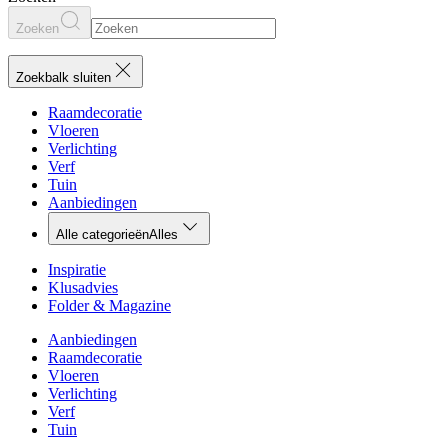
Zoeken
Zoekbalk sluiten
Raamdecoratie
Vloeren
Verlichting
Verf
Tuin
Aanbiedingen
Alle categorieën
Alles
Inspiratie
Klusadvies
Folder & Magazine
Aanbiedingen
Raamdecoratie
Vloeren
Verlichting
Verf
Tuin