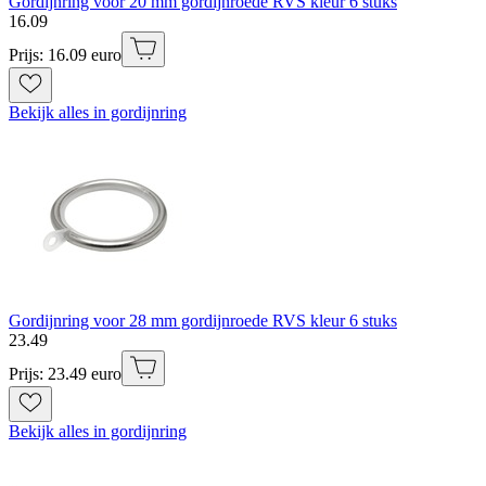
Gordijnring voor 20 mm gordijnroede RVS kleur 6 stuks
16
.
09
Prijs: 16.09 euro
Bekijk alles in gordijnring
Gordijnring voor 28 mm gordijnroede RVS kleur 6 stuks
23
.
49
Prijs: 23.49 euro
Bekijk alles in gordijnring