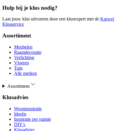
Hulp bij je klus nodig?
Laat jouw klus uitvoeren door een klusexpert met de
Karwei
Klusservice
Assortiment
Meubelen
Raamdecoratie
Verlichting
Vloeren
Tuin
Alle merken
Assortiment
Klusadvies
Wooninspiratie
Ideeën
Inspiratie per ruimte
DIY's
Klusadvies