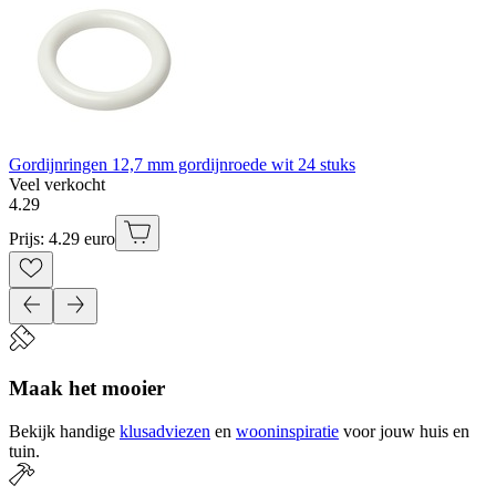
Gordijnringen 12,7 mm gordijnroede wit 24 stuks
Veel verkocht
4
.
29
Prijs: 4.29 euro
Maak het mooier
Bekijk handige
klusadviezen
en
wooninspiratie
voor jouw huis en
tuin.