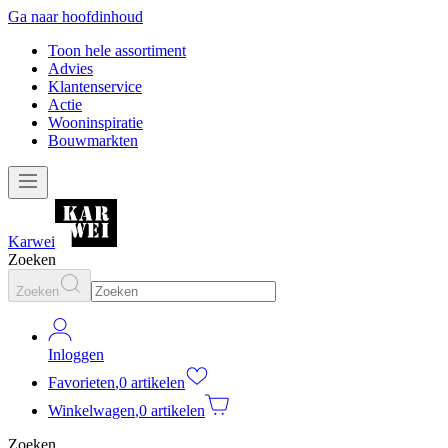
Ga naar hoofdinhoud
Toon hele assortiment
Advies
Klantenservice
Actie
Wooninspiratie
Bouwmarkten
Karwei
Zoeken
Zoeken
Inloggen
Favorieten
,
0 artikelen
Winkelwagen
,
0 artikelen
Zoeken